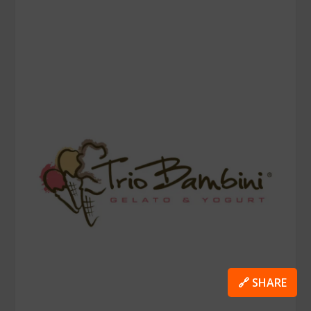
🔗 SHARE