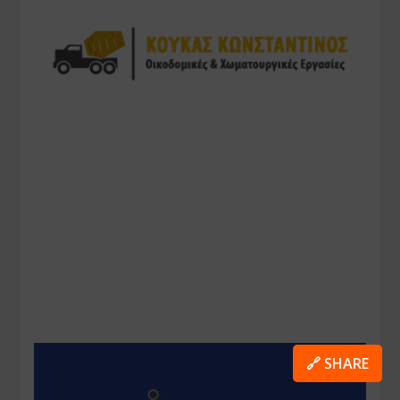
🔗 SHARE