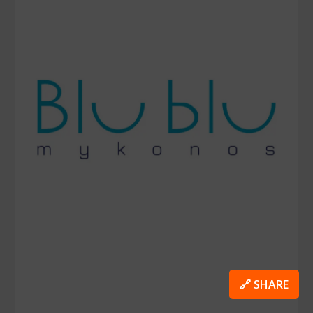
🔗 SHARE