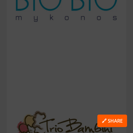
🔗 SHARE