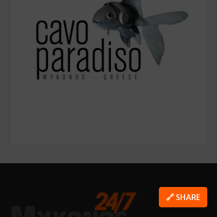
🔗 SHARE