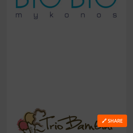
🔗 SHARE