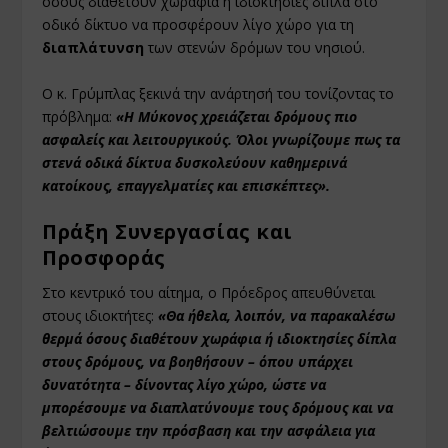
όσους διαθέτουν χωράφια ή ιδιοκτησίες δίπλα στο
οδικό δίκτυο να προσφέρουν λίγο χώρο για τη
διαπλάτυνση
των στενών δρόμων του νησιού.
Ο κ. Γρύμπλας ξεκινά την ανάρτησή του τονίζοντας το
πρόβλημα:
«Η Μύκονος χρειάζεται δρόμους πιο
ασφαλείς και λειτουργικούς. Όλοι γνωρίζουμε πως τα
στενά οδικά δίκτυα δυσκολεύουν καθημερινά
κατοίκους, επαγγελματίες και επισκέπτες».
Πράξη Συνεργασίας και
Προσφοράς
Στο κεντρικό του αίτημα, ο Πρόεδρος απευθύνεται
στους ιδιοκτήτες:
«Θα ήθελα, λοιπόν, να παρακαλέσω
θερμά όσους διαθέτουν χωράφια ή ιδιοκτησίες δίπλα
στους δρόμους, να βοηθήσουν – όπου υπάρχει
δυνατότητα – δίνοντας λίγο χώρο, ώστε να
μπορέσουμε να διαπλατύνουμε τους δρόμους και να
βελτιώσουμε την πρόσβαση και την ασφάλεια για