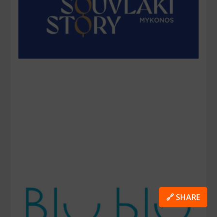
🔗 SHARE