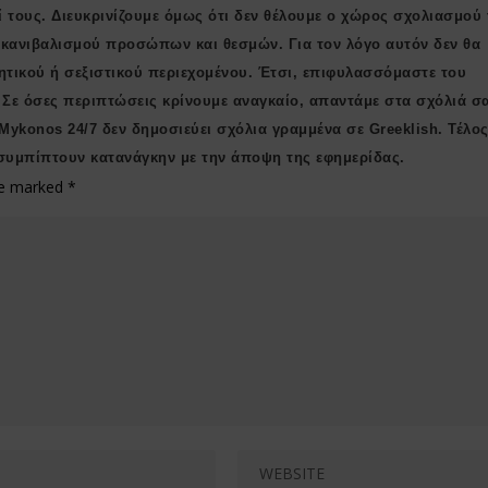
ί τους. Διευκρινίζουμε όμως ότι δεν θέλουμε ο χώρος σχολιασμού 
ι κανιβαλισμού προσώπων και θεσμών. Για τον λόγο αυτόν δεν θα
ητικού ή σεξιστικού περιεχομένου. Έτσι, επιφυλασσόμαστε του
 Σε όσες περιπτώσεις κρίνουμε αναγκαίο, απαντάμε στα σχόλιά σ
 Μykonos 24/7 δεν δημοσιεύει σχόλια γραμμένα σε Greeklish. Τέλος
συμπίπτουν κατανάγκην με την άποψη της εφημερίδας.
are marked
*