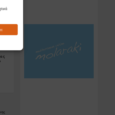
τικά
Ή
ας
ο
ρης