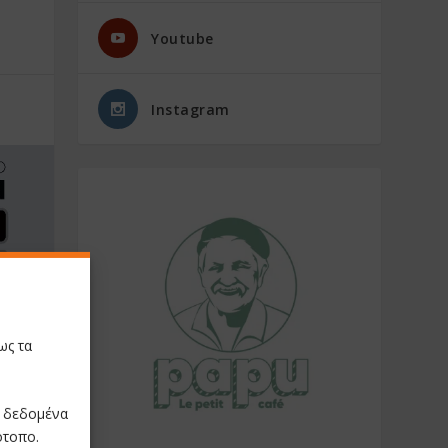
Youtube
Instagram
ως τα
NEXT
ι σ’ όλη
ρατηγικό
ε δεδομένα
εδιασμό
ότοπο.