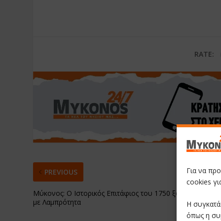
RATE:
Για να πρ
PREVIOUS
cookies γ
Μύκονος: Ο Ιστορικός Επιτάφιος του 1750 ξαναζωντανεύε
με Λαμπρότητα
Η συγκατά
όπως η συ