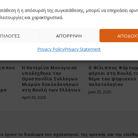
ατάθεση ή η απόσυρση της συγκατάθεσης, μπορεί να επηρεάσει αρνη
λειτουργίες και χαρακτηριστικά.
ΠΙΛΟΓΈΣ
ΑΠΌΡΡΙΨΗ
ΑΠΟΔΟΧ
Privacy Policy
Privacy Statement
λιππου
Η Κατερίνα Μονογυιού
Ο Φίλιππος Φόρτωμ
υποδέχθηκε την
φέρνει στη Βουλή τ
Ομοσπονδία Συλλόγων
θέμα του ψηφιακού
Μικρών Κυκλαδονήσων
πελατολογίου
ύρο
στη Βουλή των Ελλήνων
June 25, 2025
April 30, 2026
υ έχουν το δικαίωμα του σχολιασμού, της κριτικής και της ελεύθε