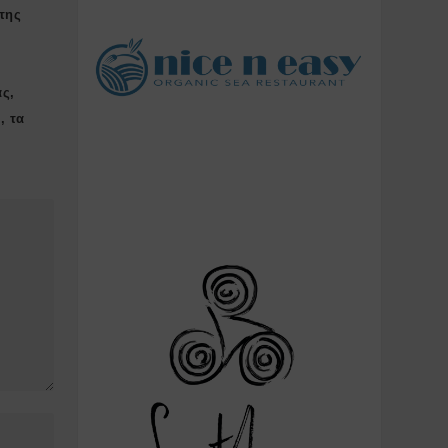
της
ας,
, τα