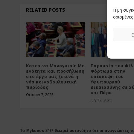
RELATED POSTS
Η μη συγκ
ορισμένες 
Ε
Κατερίνα Μονογυιού: Με
Παρουσία του Φί
ενότητα και προσήλωση
Φόρτωμα στην
στο έργο μας ξεκινά η
επίσκεψη του
νέα κοινοβουλευτική
Υφυπουργού
περίοδος
Δικαιοσύνης σε Σ
και Πάρο
October 7, 2025
July 12, 2025
Το Mykonos 24/7 θεωρεί αυτονόητο ότι οι αναγνώστες το