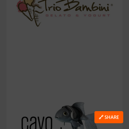
🔗 SHARE