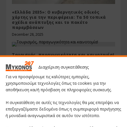
«Ελλάδα 2035»: Ο κυβερνητικός οδικός
χάρτης για την περιφέρεια: Τα 50 τοπικά
σχέδια ανάπτυξης και το πακέτο
παρεμβάσεων
December 28, 2025
Τουρισμός, παραγωγικότητα και καινοτομία!
August 2, 2024
Διαχείριση συγκατάθεσης
Για να προσφέρουμε τις καλύτερες εμπειρίες,
Λογαριασμοί ρεύματος: Οι αυξήσεις που
χρησιμοποιούμε τεχνολογίες όπως τα cookies για την
αναμένονται στις ρυθμιζόμενες χρεώσεις
αποθήκευση και/ή πρόσβαση σε πληροφορίες συσκευής.
January 22, 2025
Η συγκατάθεση σε αυτές τις τεχνολογίες θα μας επιτρέψει να
επεξεργαζόμαστε δεδομένα όπως η συμπεριφορά περιήγησης
ή μοναδικά αναγνωριστικά σε αυτόν τον ιστότοπο.
Το Mykonos 24/7 θεωρεί αυτονόητο ότι οι αναγνώστες του