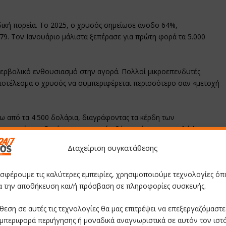
δική πορεία. Το 2025, ο χρυσός σημείωσε άνοδο 64%,
79. Τον Ιανουάριο μάλιστα ξεπέρασε για πρώτη φορά τα 5.000
ερβολικό ενθουσιασμό στην αγορά. Πολλοί μικροεπενδυτές
ποτέλεσμα ο χρυσός να συμπεριφέρεται περισσότερο σαν «μετοχή
τω από τα 4.500 δολάρια, διαγράφοντας τα κέρδη των
 αρκετοί επενδυτές ρευστοποιούν θέσεις είτε για να καλύψουν
σουν τα χαρτοφυλάκιά τους.
Διαχείριση συγκατάθεσης
οσφέρουμε τις καλύτερες εμπειρίες, χρησιμοποιούμε τεχνολογίες όπ
ια την αποθήκευση και/ή πρόσβαση σε πληροφορίες συσκευής.
θεση σε αυτές τις τεχνολογίες θα μας επιτρέψει να επεξεργαζόμαστ
 ανοιχτές
μπεριφορά περιήγησης ή μοναδικά αναγνωριστικά σε αυτόν τον ιστ