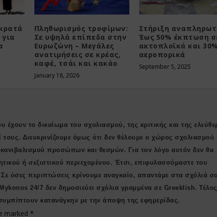
 κρατά
Πληθωρισμός τροφίμων:
Στήριξη αναπληρωτ
 για
Σε υψηλά επίπεδα στην
Έως 50% έκπτωση σ
α
Ευρωζώνη – Μεγάλες
ακτοπλοϊκά και 30%
ανατιμήσεις σε κρέας,
αεροπορικά
καφέ, τσάι και κακάο
September 5, 2025
January 18, 2026
υ έχουν το δικαίωμα του σχολιασμού, της κριτικής και της ελεύθε
ί τους. Διευκρινίζουμε όμως ότι δεν θέλουμε ο χώρος σχολιασμού 
ι κανιβαλισμού προσώπων και θεσμών. Για τον λόγο αυτόν δεν θα
ητικού ή σεξιστικού περιεχομένου. Έτσι, επιφυλασσόμαστε του
 Σε όσες περιπτώσεις κρίνουμε αναγκαίο, απαντάμε στα σχόλιά σ
 Μykonos 24/7 δεν δημοσιεύει σχόλια γραμμένα σε Greeklish. Τέλος
συμπίπτουν κατανάγκην με την άποψη της εφημερίδας.
are marked
*