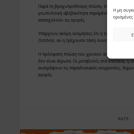
Παρά τη βραχυπρόθεσμη πτώση, πολλοί ειδικοί 
Η μη συγκ
γεωπολιτική αβεβαιότητα παραμένει έντονη, εν
ορισμένες 
απασχολούν τις αγορές.
Υπάρχουν ακόμη εκτιμήσεις ότι η τιμή θα μπορού
Ε
Ωστόσο, αν η τρέχουσα τάση συνεχιστεί, δεν απ
Η πρόσφατη πτώση του χρυσού αποτελεί μια υπε
δεν είναι άτρωτα. Οι μεταβολές στα επιτόκια, 
ανατρέψουν τις παραδοσιακές ισορροπίες, δημιο
αγορές.
RATE: