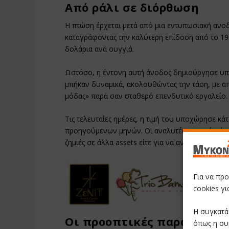
Από ράλι σε διόρθωση
Η πτώση έρχεται μετά από μια εντυπωσιακή ανο
καταγράφοντας την καλύτερη επίδοση από το 19
δολάρια ανά ουγγιά.
Ωστόσο, η έντονη αυτή άνοδος δημιούργησε υπ
μπήκαν δυναμικά, ακολουθώντας την τάση, με α
μόδας» παρά σαν σταθερό επενδυτικό εργαλείο.
Τις τελευταίες ημέρες, η τιμή του υποχώρησε κά
προηγούμενων μηνών. Οι αναλυτές εκτιμούν ότι
ζημιές σε άλλα assets είτε για να αναπροσαρμό
Για να πρ
cookies γ
Η συγκατά
Οι προοπτικές παραμένουν
όπως η συ