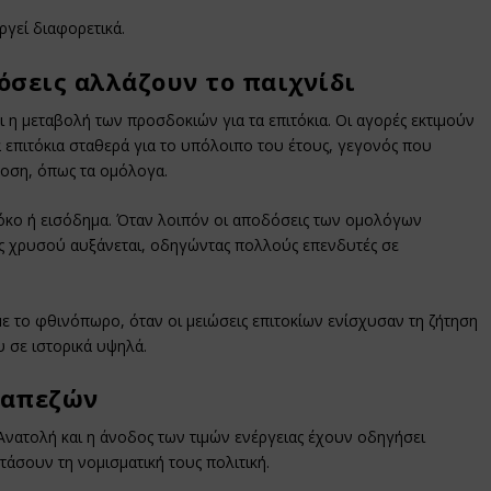
ργεί διαφορετικά.
όσεις αλλάζουν το παιχνίδι
ι η μεταβολή των προσδοκιών για τα επιτόκια. Οι αγορές εκτιμούν
α επιτόκια σταθερά για το υπόλοιπο του έτους, γεγονός που
δοση, όπως τα ομόλογα.
τόκο ή εισόδημα. Όταν λοιπόν οι αποδόσεις των ομολόγων
σης χρυσού αυξάνεται, οδηγώντας πολλούς επενδυτές σε
ε το φθινόπωρο, όταν οι μειώσεις επιτοκίων ενίσχυσαν τη ζήτηση
υ σε ιστορικά υψηλά.
ραπεζών
Ανατολή και η άνοδος των τιμών ενέργειας έχουν οδηγήσει
τάσουν τη νομισματική τους πολιτική.