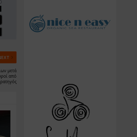
NEXT
λων μετά
υροί από
τρατηγός