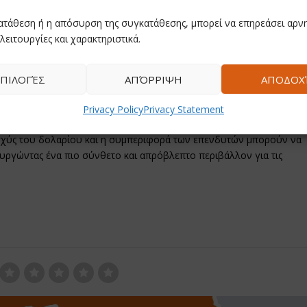
διατηρούν αισιόδοξη στάση για το μέλλον του χρυσού. Η
ατάθεση ή η απόσυρση της συγκατάθεσης, μπορεί να επηρεάσει αρνη
ώ τα δημοσιονομικά προβλήματα και ο πληθωρισμός συνεχίζουν να
λειτουργίες και χαρακτηριστικά.
σε να φτάσει έως και τα 6.000 δολάρια μέχρι το τέλος του έτους.
ΠΙΛΟΓΈΣ
ΑΠΌΡΡΙΨΗ
ΑΠΟΔΟΧ
οκλείεται οι προβλέψεις αυτές να αναθεωρηθούν προς τα κάτω.
Privacy Policy
Privacy Statement
νθύμιση ότι ακόμη και τα πιο «ασφαλή» επενδυτικά καταφύγια
η ισχύς του δολαρίου και η συμπεριφορά των επενδυτών μπορούν να
υργώντας ένα πιο σύνθετο και απρόβλεπτο περιβάλλον για τις