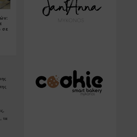
ών:
ε
 σε
ρης
της
ας,
, τα