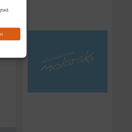
τικά
Ή