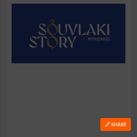
🔗 SHARE