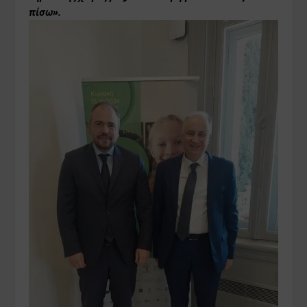
πίσω».