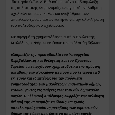
ιδιοκτησία Ο.Τ.Α. Α’ Βαθμού με στόχο τη διαφύλαξη
της πολιτιστικής κληρονομιάς, ενεργειακή αναβάθμιση
σχολικών κτηρίων, καθώς και αναβάθμιση των
υπαίθριων χώρων αυτών και έργα για την ολοκλήρωση
του πολεοδομικού σχεδιασμού.
Με αφορμή τη χρηματοδότηση αυτή ο Βουλευτής
Κυκλάδων, κ. Φόρτωμας έκανε την ακόλουθη δήλωση:
«Χαιρετίζω την πρωτοβουλία του Υπουργείου
Περιβάλλοντος και Ενέργειας και του Πράσινου
Ταμείου να ενισχύσουν χρηματοδοτικά την πράσινη
μετάβαση των Κυκλάδων με ποσό που ξεπερνά τα 5
εκ. ευρώ και ιδιαιτέρως για την πρόσθετη
χρηματοδότηση των μικρότερων νησιωτικών δήμων,
εισακούγοντας τις ανάγκες των τοπικών δημοτικών
αρχών. Η Ελληνική Κυβέρνηση εκφράζει την ακλόνητη
θέλησή της να στηρίξει τη δίκαιη και χωρίς
αποκλεισμούς πράσινη μετάβαση των νησιωτικών
δήμων της χώρας μας, ώστε να μη μείνει κανείς