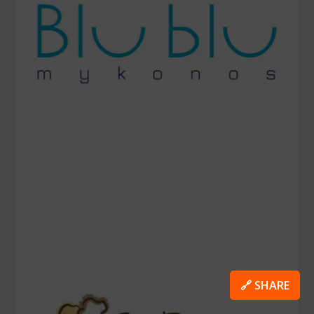
🔗 SHARE