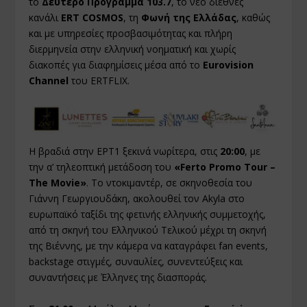
το
Δεύτερο Πρόγραμμα 103.7
, το νέο διεθνές
κανάλι
ERT COSMOS
, τη
Φωνή της Ελλάδας
, καθώς
και με υπηρεσίες προσβασιμότητας και πλήρη
διερμηνεία στην ελληνική νοηματική και χωρίς
διακοπές για διαφημίσεις μέσα από το
Eurovision
Channel
του
ERTFLIX
.
Η βραδιά στην ΕΡΤ1 ξεκινά νωρίτερα, στις
20:00
, με
την α’ τηλεοπτική μετάδοση του
«Ferto Promo Tour –
The Movie»
. Το ντοκιμαντέρ, σε σκηνοθεσία του
Γιάννη Γεωργιουδάκη, ακολουθεί τον Akyla στο
ευρωπαϊκό ταξίδι της φετινής ελληνικής συμμετοχής,
από τη σκηνή του Ελληνικού Τελικού μέχρι τη σκηνή
της Βιέννης, με την κάμερα να καταγράφει fan events,
backstage στιγμές, συναυλίες, συνεντεύξεις και
συναντήσεις με Έλληνες της διασποράς.