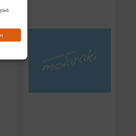
τικά
Ή