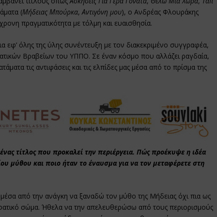
αμβάνει τίτλους όπως
Ασκήσεις Για Γερά Γόνατα
,
Θέλω Μια Χώρα
,
Ταπ
άματα (
Μήδειας Μπούρκα
,
Αντιγόνη μου
), ο Ανδρέας Φλουράκης
γχρονη πραγματικότητα με τόλμη και ευαισθησία.
 μια εφ’ όλης της ύλης συνέντευξη με τον διακεκριμένο συγγραφέα,
Κρατικών Βραβείων του ΥΠΠΟ. Σε έναν κόσμο που αλλάζει ραγδαία,
άματα τις αντιφάσεις και τις ελπίδες μας μέσα από το πρίσμα της
ένας τίτλος που προκαλεί την περιέργεια. Πώς προέκυψε η ιδέα
ίου μύθου και ποιο ήταν το έναυσμα για να τον μεταφέρετε στη
μέσα από την ανάγκη να ξαναδώ τον μύθο της Μήδειας όχι πια ως
τιφατικό σώμα. Ήθελα να την απελευθερώσω από τους περιορισμούς