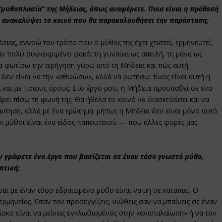
 “μυθοπλασία” της Μήδειας, όπως αναφέρετε. Ποια είναι η πρόθεσή
να ανακαλύψει το κοινό που θα παρακολουθήσει την παράσταση;
ειας, εννοώ τον τρόπο που ο μύθος της έχει χτιστεί, ερμηνευτεί,
ν πολύ συγκεκριμένο φακό: τη γυναίκα ως απειλή, τη μάνα ως
 να φωτίσω την αφήγηση γύρω από τη Μήδεια και πώς αυτή
δεν είναι να την «αθωώσω», αλλά να ρωτήσω: τίνος είναι αυτή η
ί και με ποιους όρους; Στο έργο μου, η Μήδεια προσπαθεί σε ένα
ρει πίσω τη φωνή της. Θα ήθελα το κοινό να διασκεδάσει και να
άντηση, αλλά με ένα ερώτημα: μήπως η Μήδεια δεν είναι μόνο αυτό
ι οι μύθοι είναι ένα είδος παπουτσιού — που άλλες φορές μας
ν γράφετε ένα έργο που βασίζεται σε έναν τόσο γνωστό μύθο,
πτική;
ι με έναν τόσο εδραιωμένο μύθο είναι να μη σε καταπιεί. Ο
ρμηνείας. Όταν τον προσεγγίζεις, νιώθεις σαν να μπαίνεις σε έναν
ίσκο είναι να μείνεις εγκλωβισμένος στην «αναπαλαίωση» ή να τον