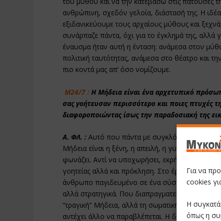
του μύθου και να την κατεβάσω στις πατούσες τη
ανθρώπινη, σχεδόν γελοία, διάστασή της. Η ιδ
εξιδανικεύουμε τους αρχαίους μύθους και ξεχνά
συνάρπαζε πάντα, όχι για το έγκλημά της, αλλά γ
έναυσμα ήταν αυτή η ένταση: ανάμεσα στον μύθο
πολιτική ταυτότητας, ανάμεσα στο θέατρο και τ
πιο κοντά μας απ’ όσο νομίζουμε.
Μ24/7 :
Η Μήδεια είναι ένα αρχετυπικό πρόσωπ
σας γοήτευσαν περισσότερο και ποιες πτυχές τη
διαφοροποιώντας ίσως την παραδοσιακή της ει
Α. ΦΛ. :
Αυτό που πάντα με συγκλόνιζε στη Μήδει
Μήδεια είναι η ξένη, η απειλή, η γυναίκα που δ
φωνάζει. Αντί να υποχωρήσει, εκρήγνυται. Αυτό 
Για να πρ
γοητείας αλλά και πρόκληση. Στο έργο μου επέλ
cookies γ
άνθρωπο παγιδευμένο σε ένα σύστημα σχέσεων, 
αλλά στρατηγικά. Που διαπραγματεύεται με τον έ
Η συγκατά
“τραγική” Μήδεια, αλλά τη σωματική – αυτή που 
όπως η συ
αντέχει άλλο να παραβλέπεται. Η διαφοροποίηση