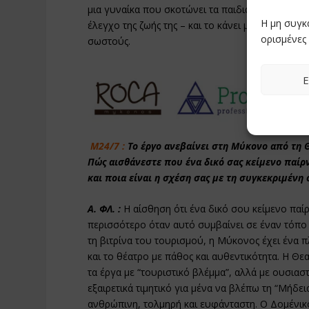
μια γυναίκα που σκοτώνει τα παιδιά της, αλλά ν
Η μη συγκ
έλεγχο της ζωής της – και το κάνει με όλους του
ορισμένες 
σωστούς.
Ε
Μ24/7 :
Το έργο ανεβαίνει στη Μύκονο από τη
Πώς αισθάνεστε που ένα δικό σας κείμενο παίρν
και ποια είναι η σχέση σας με τη συγκεκριμένη
Α. ΦΛ. :
Η αίσθηση ότι ένα δικό σου κείμενο παίρ
περισσότερο όταν αυτό συμβαίνει σε έναν τόπο 
τη βιτρίνα του τουρισμού, η Μύκονος έχει ένα
και το θέατρο με πάθος και αυθεντικότητα. Η 
τα έργα με “τουριστικό βλέμμα”, αλλά με ουσιαστ
εξαιρετικά τιμητικό για μένα να βλέπω τη “Μήδει
ανθρώπινη, τολμηρή και ευφάνταστη. Ο Δομένικος