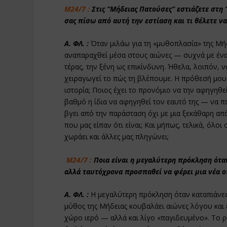
Μ24/7 :
Στις “Μήδειας Πατούσες” εστιάζετε στη
σας πίσω από αυτή την εστίαση και τι θέλετε 
Α. ΦΛ. :
Όταν μιλάω για τη «μυθοπλασία» της Μήδ
αναπαραχθεί μέσα στους αιώνες — συχνά με ένα
τέρας, την ξένη ως επικίνδυνη. Ήθελα, λοιπόν,
χειραγωγεί το πώς τη βλέπουμε. Η πρόθεσή μου 
ιστορία; Ποιος έχει το προνόμιο να την αφηγηθε
βαθμό η ίδια να αφηγηθεί τον εαυτό της — να πά
βγει από την παράσταση όχι με μια ξεκάθαρη απ
που μας είπαν ότι είναι; Και μήπως, τελικά, όλο
χωράει και άλλες μας πληγώνει;
Μ24/7 :
Ποια είναι η μεγαλύτερη πρόκληση ότα
αλλά ταυτόχρονα προσπαθεί να φέρει μια νέα ο
Α. ΦΛ. :
Η μεγαλύτερη πρόκληση όταν καταπιάνεσα
μύθος της Μήδειας κουβαλάει αιώνες λόγου και ε
χώρο ιερό — αλλά και λίγο «παγιδευμένο». Το ρ