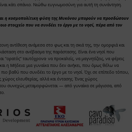
 είναι κάτι σπάνιο. Νιώθω ευγνωμοσύνη για αυτή τη συνάντηση.
 και η κοσμοπολίτικη φύση της Μυκόνου μπορούν να προσδώσουν
ιο στοιχείο που να συνδέει το έργο με το νησί, πέρα από τον
ονη αντίθεση ανάμεσα στο φως και τη σκιά της, την ομορφιά και
ιάσταση στο ανέβασμα της παράστασης. Είναι ένα νησί που
και “ορατός” ταυτόχρονα· να προκαλείς, να μαγνητίζεις, να φέρεις
και η Μήδεια: μια γυναίκα που δεν ανήκει, που όμως θέλω να
ι πιο βαθύ που συνδέει το έργο με το νησί. Όχι σε επίπεδο τόπου,
ς χώρος ελευθερίας, αλλά και έντασης. Ένας χώρος
 που συνεχώς μεταμορφώνεται — από γυναίκα σε μάγισσα, από
πο.