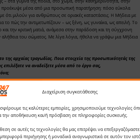
ς – στα γυμνά της πόδια, στο χώμα, στην καθημερινότητα, στην
έα προέκυψε μέσα από μια προσωπική παρατήρηση: πόσο εύκολα
με ότι μιλούν για ανθρώπους σε οριακές καταστάσεις. Η Μήδεια με
ια το πώς την αντιμετωπίζουν – ως ξένη, ως γυναίκα, ως απειλή. Το
 και την κριτική ματιά, ανάμεσα στην παράδοση και τη σύγχρονη
ην αλήθεια του σώματος. Με λίγα λόγια, ήθελα να γράψω μια Μήδεια
ο της αρχαίας τραγωδίας. Ποια στοιχεία της προσωπικότητάς της
ς επιλέξατε να αναδείξετε μέσα από το έργο σας,
κόνα;
α δεν ήταν μόνο το έγκλημά της, αλλά η βαθιά της μοναξιά. Η
Διαχείριση συγκατάθεσης
εν συμμορφώνεται. Είναι η φιγούρα εκείνη που, αντί να σιωπήσει,
το στοιχείο της ασυμβίβαστης παρουσίας της ήταν για μένα πηγή
οσφέρουμε τις καλύτερες εμπειρίες, χρησιμοποιούμε τεχνολογίες όπ
εξα να φωτίσω τη Μήδεια όχι ως θύμα ούτε ως τέρας, αλλά ως
ια την αποθήκευση και/ή πρόσβαση σε πληροφορίες συσκευής.
εξουσιών και επιθυμιών. Μια γυναίκα που ερωτεύεται όχι αθώα,
ρωτα, το σώμα της, την ταυτότητά της. Αναζητούσα όχι την
θεση σε αυτές τις τεχνολογίες θα μας επιτρέψει να επεξεργαζόμαστ
ιδρώνει, που ζηλεύει, που παρασύρεται, που εκδικείται επειδή δεν
μπεριφορά περιήγησης ή μοναδικά αναγνωριστικά σε αυτόν τον ιστ
, λοιπόν, είναι πως δεν με ενδιέφερε να ξαναπώ έναν μύθο για