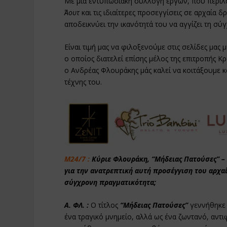
Με μια εντυπωσιακή συλλογή έργων, που περιλ
Άουτ
και τις ιδιαίτερες προσεγγίσεις σε αρχαία δρ
αποδεικνύει την ικανότητά του να αγγίζει τη σύ
Είναι τιμή μας να φιλοξενούμε στις σελίδες μας
ο οποίος διατελεί επίσης μέλος της επιτροπής 
ο Ανδρέας Φλουράκης μάς καλεί να κοιτάξουμε κατ
τέχνης του.
Μ24/7 :
Κύριε Φλουράκη, “Μήδειας Πατούσες” – 
για την ανατρεπτική αυτή προσέγγιση του αρχα
σύγχρονη πραγματικότητα;
Α. ΦΛ. :
Ο τίτλος
“Μήδειας Πατούσες”
γεννήθηκε 
ένα τραγικό μνημείο, αλλά ως ένα ζωντανό, αν