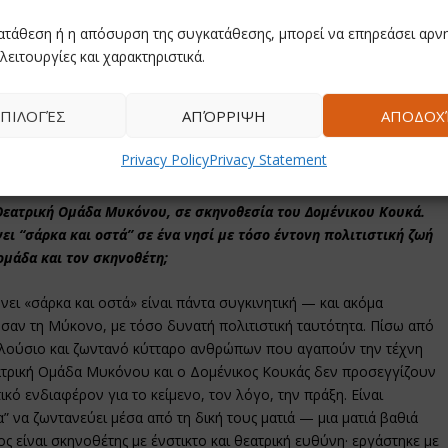
α αφηγηθώ μια ιστορία για μια γυναίκα που θέλει να πάρει πίσω τον
ατάθεση ή η απόσυρση της συγκατάθεσης, μπορεί να επηρεάσει αρνη
ς λάθος τρόπους. Ίσως γιατί δεν της έμαθε ποτέ κανείς τους
λειτουργίες και χαρακτηριστικά.
ΠΙΛΟΓΈΣ
ΑΠΌΡΡΙΨΗ
ΑΠΟΔΟΧ
Privacy Policy
Privacy Statement
 Θεατρική Ομάδα Μυκόνου, σε σκηνοθεσία του Δομένικου Κουκά.
ει “σάρκα και οστά” σε ένα νησί με τόσο έντονη πολιτιστική ζωή
 ομάδα και τον σκηνοθέτη;
νει «σάρκα και οστά» είναι πάντα συγκινητική — και ακόμα
σαν τη Μύκονο, με τόσο δυνατή πολιτιστική ταυτότητα. Πίσω από
 πλούσιο και ζωντανό κύτταρο ανθρώπων που αγαπούν την τέχνη
Θεατρική Ομάδα Μυκόνου και ο Δομένικος Κουκάς δεν προσεγγίζουν
ικό ενδιαφέρον για το κείμενο, τον λόγο, την πράξη. Είναι
α” να ζωντανεύει μέσα από τη δική τους ματιά — μια ματιά βαθιά
 είναι σκηνοθέτης με ένστικτο και θεατρική ευθύνη· εργάστηκε με