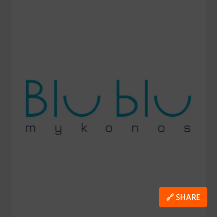
🔗 SHARE