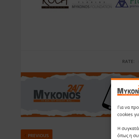
RATE:
Για να πρ
cookies γ
Η συγκατά
όπως η συ
PREVIOUS