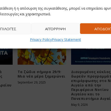
ών
Πανελλήνιο Ζίου Ζίτσου: Θριαμβευτική πρεμιέρα
ατάθεση ή η απόσυρση της συγκατάθεσης, μπορεί να επηρεάσει αρνη
ομάδα του Γιάννη
λειτουργίες και χαρακτηριστικά.
ΠΙΛΟΓΈΣ
ΑΠΌΡΡΙΨΗ
ΑΠΟΔΟΧ
Privacy Policy
Privacy Statement
ά
Τα ζώδια σήμερα 29/9:
Διευρυμένος κύκλος
ης
Μια νέα μέρα ξημερώνει
δωρεάν προγραμμά
επιμόρφωσης στο Ν
September 29, 2025
Αρείου
Αιγαίο από την
Περιφέρεια Νοτίου
Αιγαίου και το
Πανεπιστήμιο Αιγαί
May 9, 2026