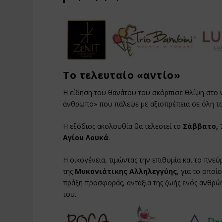
Το τελευταίο «αντίο»
Η είδηση του θανάτου του σκόρπισε θλίψη στο ν
άνθρωπο» που πάλεψε με αξιοπρέπεια σε όλη το
Η εξόδιος ακολουθία θα τελεστεί το
Σάββατο, 7
Αγίου Λουκά
.
Η οικογένεια, τιμώντας την επιθυμία και το πνε
της
Μυκονιάτικης Αλληλεγγύης
, για το οποί
πράξη προσφοράς, αντάξια της ζωής ενός ανθρ
του.