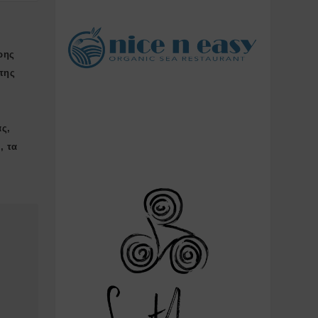
ρης
της
ας,
, τα