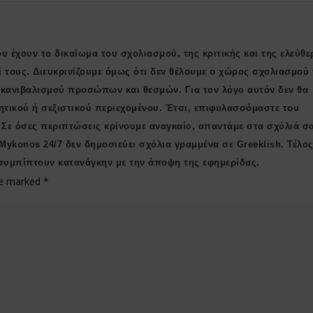
υ έχουν το δικαίωμα του σχολιασμού, της κριτικής και της ελεύθε
ί τους. Διευκρινίζουμε όμως ότι δεν θέλουμε ο χώρος σχολιασμού 
ι κανιβαλισμού προσώπων και θεσμών. Για τον λόγο αυτόν δεν θα
ητικού ή σεξιστικού περιεχομένου. Έτσι, επιφυλασσόμαστε του
 Σε όσες περιπτώσεις κρίνουμε αναγκαίο, απαντάμε στα σχόλιά σ
 Μykonos 24/7 δεν δημοσιεύει σχόλια γραμμένα σε Greeklish. Τέλος
συμπίπτουν κατανάγκην με την άποψη της εφημερίδας.
are marked
*