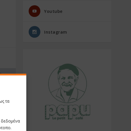
Youtube
Instagram
ως τα
ε δεδομένα
ότοπο.
NEXT