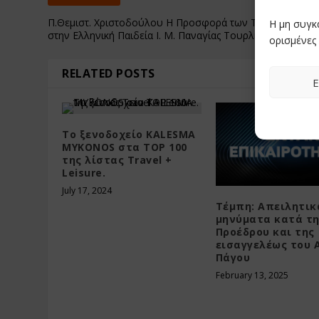
Π.Θεμιστ. Χριστοδούλου Η Προσφορά των Τριών Ιεραρχ
Η μη συγκ
στην Ελληνική Παιδεία Ι. Μ. Παναγίας Τουρλιανής (βίντεο)
ορισμένες 
RELATED POSTS
Ε
Το ξενοδοχείο KALESMA
MYKONOS στα TOP 100
της λίστας Travel +
Leisure.
July 17, 2024
Τέμπη: Απειλητικ
μηνύματα κατά τ
Προέδρου και της
εισαγγελέως του 
Πάγου
February 13, 2025