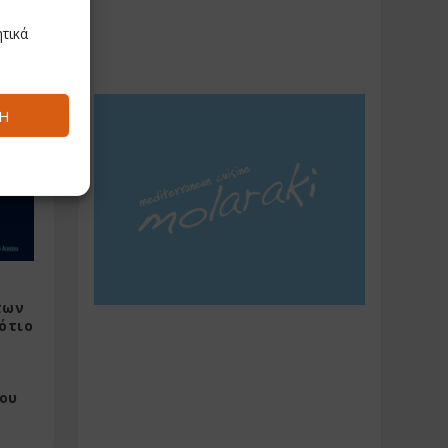
 για την
τικά
 Μπλούτη
Ή
των
ότιο
ου