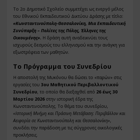
Το 2ο Δημοτικό Σχολείο συμμετέχει ως ενεργό μέλος
του Εθνικού Εκπαιδευτικού Δικτύου Δράσης με τίτλο:
«Κωνσταντινούπολη-Θεσσαλονίκη, Μια Εκπαιδευτική
Συνύπαρξη – Πολίτες της Πόλης, Έλληνες της
Οικουμένης»
.
Η δράση αυτή αναδεικνύει τους
ισχυρούς δεσμούς του ελληνισμού και την ανάγκη για
εξωστρέφεια των μαθητών.
Το Πρόγραμμα του Συνεδρίου
Η αποστολή της Μυκόνου θα δώσει το «παρών» στις
εργασίες του
3ου Μαθητικού Περιβαλλοντικού
Συνεδρίου
, το οποίο θα διεξαχθεί από
26 έως 30
Μαρτίου 2026
στην ιστορική έδρα της
Κωνσταντινούπολης. Το θέμα του συνεδρίου,
«Ιστορική Μνήμη και Πράσινη Μετάβαση: Περιβάλλον και
Αειφορία σε Κωνσταντινούπολη και Θεσσαλονίκη»
,
συνδέει την παράδοση με τις σύγχρονες οικολογικές
προκλήσεις.