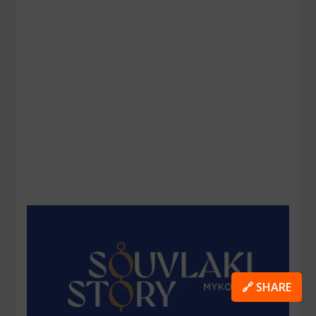
🔗 SHARE