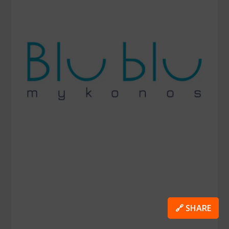
🔗 SHARE