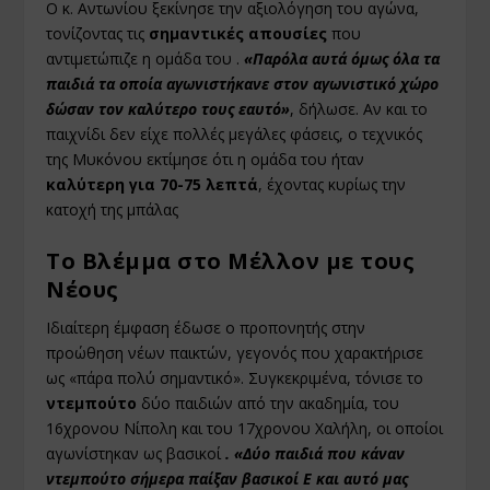
Ο κ. Αντωνίου ξεκίνησε την αξιολόγηση του αγώνα,
τονίζοντας τις
σημαντικές απουσίες
που
αντιμετώπιζε η ομάδα του .
«Παρόλα αυτά όμως όλα τα
παιδιά τα οποία αγωνιστήκανε στον αγωνιστικό χώρο
δώσαν τον καλύτερο τους εαυτό»
, δήλωσε. Αν και το
παιχνίδι δεν είχε πολλές μεγάλες φάσεις, ο τεχνικός
της Μυκόνου εκτίμησε ότι η ομάδα του ήταν
καλύτερη για 70-75 λεπτά
, έχοντας κυρίως την
κατοχή της μπάλας
Το Βλέμμα στο Μέλλον με τους
Νέους
Ιδιαίτερη έμφαση έδωσε ο προπονητής στην
προώθηση νέων παικτών, γεγονός που χαρακτήρισε
ως «πάρα πολύ σημαντικό». Συγκεκριμένα, τόνισε το
ντεμπούτο
δύο παιδιών από την ακαδημία, του
16χρονου Νίπολη και του 17χρονου Χαλήλη, οι οποίοι
αγωνίστηκαν ως βασικοί
. «Δύο παιδιά που κάναν
ντεμπούτο σήμερα παίξαν βασικοί Ε και αυτό μας