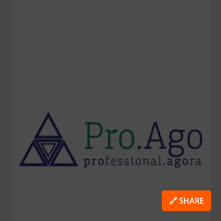
🔗 SHARE