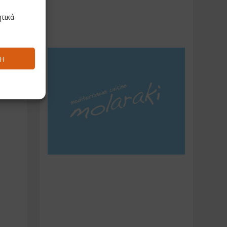
τικά
Ή