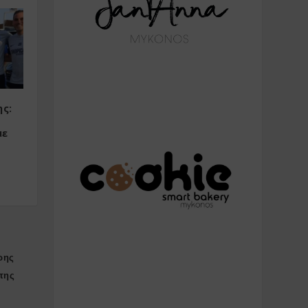
ς:
με
ρης
της