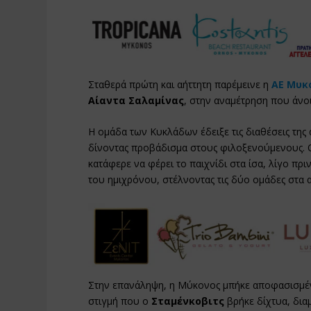
Σταθερά πρώτη και αήττητη παρέμεινε η
ΑΕ Μυκ
Αίαντα Σαλαμίνας
, στην αναμέτρηση που άνοι
Η ομάδα των Κυκλάδων έδειξε τις διαθέσεις της 
δίνοντας προβάδισμα στους φιλοξενούμενους. Ο 
κατάφερε να φέρει το παιχνίδι στα ίσα, λίγο πρ
του ημιχρόνου, στέλνοντας τις δύο ομάδες στα 
Στην επανάληψη, η Μύκονος μπήκε αποφασισμένη
στιγμή που ο
Σταμένκοβιτς
βρήκε δίχτυα, δια