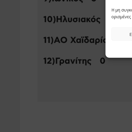
Η μη συγκ
ορισμένες 
Ε