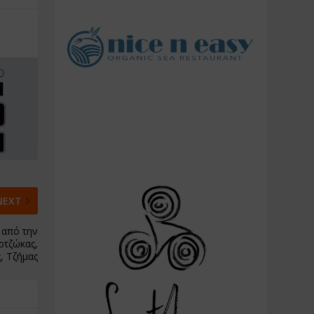
NEXT
 από την
ρτζώκας,
, Τζήμας