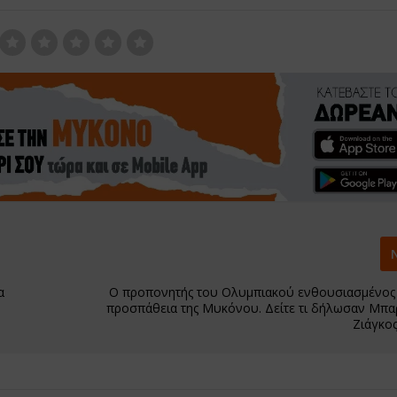
α
Ο προπονητής του Ολυμπιακού ενθουσιασμένος
προσπάθεια της Μυκόνου. Δείτε τι δήλωσαν Μπα
Ζιάγκος