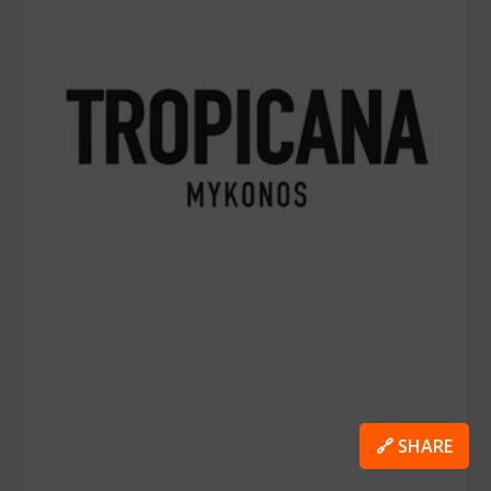
🔗 SHARE