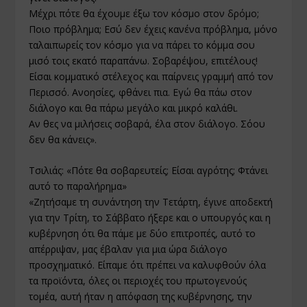
Μέχρι πότε θα έχουμε έξω τον κόσμο στον δρόμο;
Ποιο πρόβλημα; Εσύ δεν έχεις κανένα πρόβλημα, μόνο
ταλαιπωρείς τον κόσμο για να πάρει το κόμμα σου
μισό τοις εκατό παραπάνω. Σοβαρέψου, επιτέλους!
Είσαι κομματικό στέλεχος και παίρνεις γραμμή από τον
Περισσό. Ανοησίες, φθάνει πια. Εγώ θα πάω στον
διάλογο και θα πάρω μεγάλο και μικρό καλάθι.
Αν θες να μιλήσεις σοβαρά, έλα στον διάλογο. Σόου
δεν θα κάνεις».
Τσιλιάς: «Πότε θα σοβαρευτείς; Είσαι αγρότης; Φτάνει
αυτό το παραλήρημα»
«Ζητήσαμε τη συνάντηση την Τετάρτη, έγινε αποδεκτή
για την Τρίτη, το Σάββατο ήξερε και ο υπουργός και η
κυβέρνηση ότι θα πάμε με δύο επιτροπές, αυτό το
απέρριψαν, μας έβαλαν για μια ώρα διάλογο
προσχηματικό. Είπαμε ότι πρέπει να καλυφθούν όλα
τα προϊόντα, όλες οι περιοχές του πρωτογενούς
τομέα, αυτή ήταν η απόφαση της κυβέρνησης, την