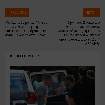
PREVIOUS
NEXT
Με Λαμπρότητα και Πλήθος
Οργή του Σωματείου
Πιστών Εορτάστηκε η
Εστίασης στη Μύκονο:
Επέτειος του Οράματος της
«Ανυπολόγιστες ζημιές από
Αγίας Πελαγίας στην Τήνο
το μπλακάουτ – Ζητάμε
Αποζημιώσεις από τη ΔΕΗ/
ΔΕΔΔΗΕ»
RELATED POSTS