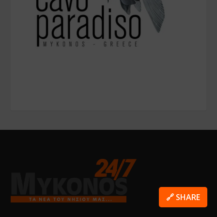
🔗 SHARE