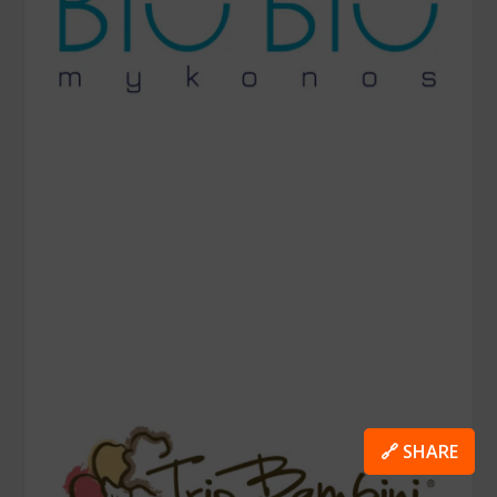
🔗 SHARE