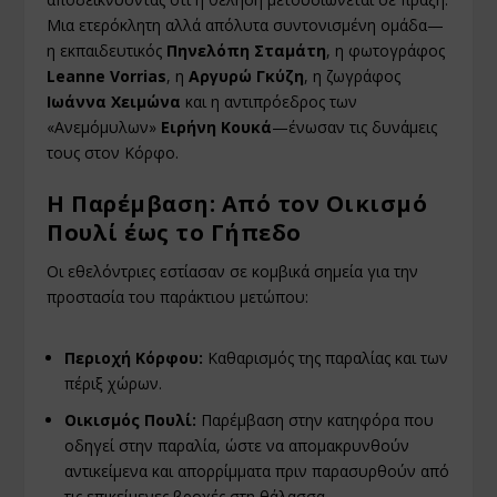
Μια ετερόκλητη αλλά απόλυτα συντονισμένη ομάδα—
η εκπαιδευτικός
Πηνελόπη Σταμάτη
, η φωτογράφος
Leanne Vorrias
, η
Αργυρώ Γκύζη
, η ζωγράφος
Ιωάννα Χειμώνα
και η αντιπρόεδρος των
«Ανεμόμυλων»
Ειρήνη Κουκά
—ένωσαν τις δυνάμεις
τους στον Κόρφο.
Η Παρέμβαση: Από τον Οικισμό
Πουλί έως το Γήπεδο
Οι εθελόντριες εστίασαν σε κομβικά σημεία για την
προστασία του παράκτιου μετώπου:
Περιοχή Κόρφου:
Καθαρισμός της παραλίας και των
πέριξ χώρων.
Οικισμός Πουλί:
Παρέμβαση στην κατηφόρα που
οδηγεί στην παραλία, ώστε να απομακρυνθούν
αντικείμενα και απορρίμματα πριν παρασυρθούν από
τις επικείμενες βροχές στη θάλασσα.