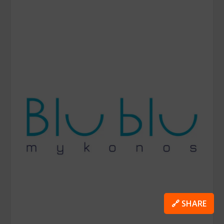
🔗 SHARE