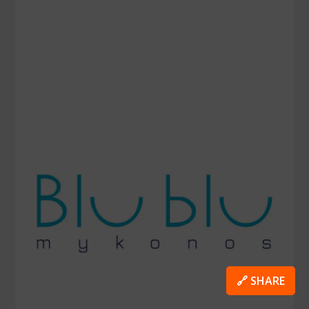
🔗 SHARE