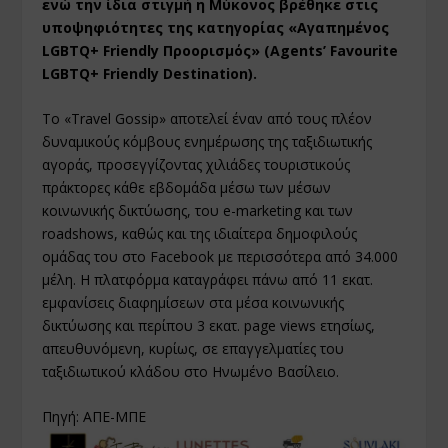
ενώ την ίδια στιγμή η Μύκονος βρέθηκε στις
υποψηφιότητες της κατηγορίας «Αγαπημένος
LGBTQ+ Friendly Προορισμός» (Agents’ Favourite
LGBTQ+ Friendly Destination).
Το «Travel Gossip» αποτελεί έναν από τους πλέον
δυναμικούς κόμβους ενημέρωσης της ταξιδιωτικής
αγοράς, προσεγγίζοντας χιλιάδες τουριστικούς
πράκτορες κάθε εβδομάδα μέσω των μέσων
κοινωνικής δικτύωσης, του e-marketing και των
roadshows, καθώς και της ιδιαίτερα δημοφιλούς
ομάδας του στο Facebook με περισσότερα από 34.000
μέλη. Η πλατφόρμα καταγράφει πάνω από 11 εκατ.
εμφανίσεις διαφημίσεων στα μέσα κοινωνικής
δικτύωσης και περίπου 3 εκατ. page views ετησίως,
απευθυνόμενη, κυρίως, σε επαγγελματίες του
ταξιδιωτικού κλάδου στο Ηνωμένο Βασίλειο.
Πηγή: ΑΠΕ-ΜΠΕ