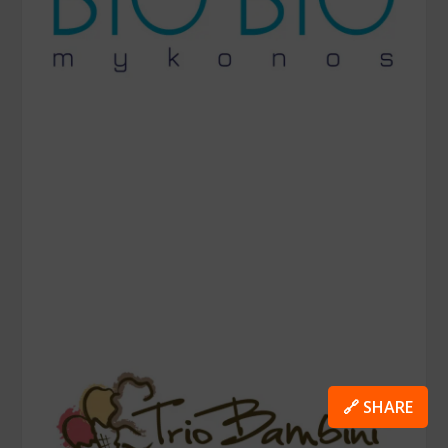
🔗 SHARE