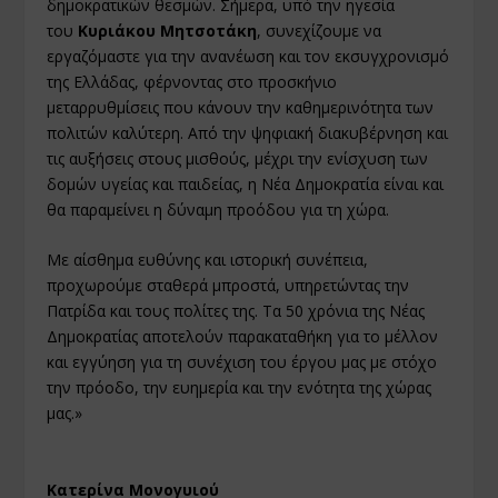
δημοκρατικών θεσμών. Σήμερα, υπό την ηγεσία
του
Κυριάκου Μητσοτάκη
, συνεχίζουμε να
εργαζόμαστε για την ανανέωση και τον εκσυγχρονισμό
της Ελλάδας, φέρνοντας στο προσκήνιο
μεταρρυθμίσεις που κάνουν την καθημερινότητα των
πολιτών καλύτερη. Από την ψηφιακή διακυβέρνηση και
τις αυξήσεις στους μισθούς, μέχρι την ενίσχυση των
δομών υγείας και παιδείας, η Νέα Δημοκρατία είναι και
θα παραμείνει η δύναμη προόδου για τη χώρα.
Με αίσθημα ευθύνης και ιστορική συνέπεια,
προχωρούμε σταθερά μπροστά, υπηρετώντας την
Πατρίδα και τους πολίτες της. Τα 50 χρόνια της Νέας
Δημοκρατίας αποτελούν παρακαταθήκη για το μέλλον
και εγγύηση για τη συνέχιση του έργου μας με στόχο
την πρόοδο, την ευημερία και την ενότητα της χώρας
μας.»
Κατερίνα Μονογυιού