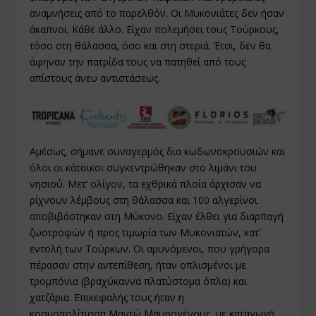
αναμνήσεις από το παρελθόν. Οι Μυκονιάτες δεν ήσαν
άκαπνοι. Κάθε άλλο. Είχαν πολεμήσει τους Τούρκους,
τόσο στη θάλασσα, όσο και στη στεριά. Έτσι, δεν θα
άφηναν την πατρίδα τους να πατηθεί από τους
απίστους άνευ αντιστάσεως.
Αμέσως, σήμανε συναγερμός δια κωδωνοκρουσιών και
όλοι οι κάτοικοι συγκεντρώθηκαν στο λιμάνι του
νησιού. Μετ’ ολίγον, τα εχθρικά πλοία άρχισαν να
ρίχνουν λέμβους στη θάλασσα και 100 αλγερίνοι
αποβιβάστηκαν στη Μύκονο. Είχαν έλθει για διαρπαγή
ζωοτροφών ή προς τιμωρία των Μυκονιατών, κατ’
εντολή των Τούρκων. Οι αμυνόμενοι, που γρήγορα
πέρασαν στην αντεπίθεση, ήταν οπλισμένοι με
τρομπόνια (βραχύκαννα πλατύστομα όπλα) και
χατζάρια. Επικεφαλής τους ήταν η
κοσμοπολίτισσα Μαντώ Μαυρογένους, με καταγωγή