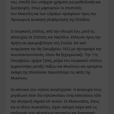
του, επειδή δεν υπήρχαν χρήματα για μισθοδοσία και
ζωοτροφές, όπως μαρτυρούν οι επιστολές
του Μιαούλη και των υδραίων προκρίτων προς την
Προσωρινή Διοίκηση (Κυβέρνηση) της Ελλάδος.
Ο τουρκικός στόλος, από την πλευρά του, μετά τις
αποτυχίες σε Σπέτσες και Ναύπλιο, έπλευσε προς την
Κρήτη και αγκυροβόλησε στη Σούδα. Απ’ εκεί
αναχώρησε την 8η Οκτωβρίου 1822 με προορισμό την
Κωνσταντινούπολη, όπου θα ξεχειμώνιαζε. Την 11η
Οκτωβρίου, ημέρα Τρίτη, μοίρα του τουρκικού στόλου
εμφανίστηκε μεταξύ Νάξου και Μυκόνου και ορισμένα
σκάφη της πλησίασαν περισσότερο τις ακτές της
Μυκόνου.
Οι κάτοικοι του νησιού ανησύχησαν. Η ανησυχία τους
μεγάλωσε όταν δια τηλεσκοπίου ένας καπετάνιος είδε
την αλγερινή σημαία επ’ αυτών. Οι Μυκονιάτες, όπως
και οι άλλοι Κυκλαδίτες, είχαν σκληρή πείρα από τις
επιδρομές των αλγερίνων πειρατών και δραματικές