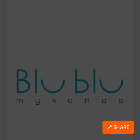
🔗 SHARE