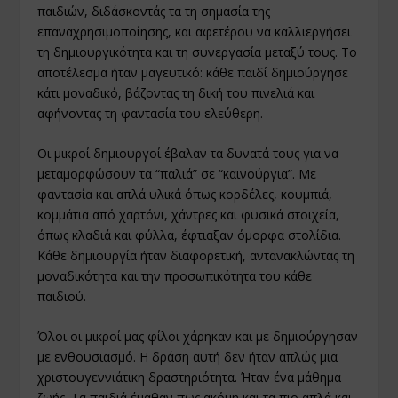
παιδιών, διδάσκοντάς τα τη σημασία της
επαναχρησιμοποίησης, και αφετέρου να καλλιεργήσει
τη δημιουργικότητα και τη συνεργασία μεταξύ τους. Το
αποτέλεσμα ήταν μαγευτικό: κάθε παιδί δημιούργησε
κάτι μοναδικό, βάζοντας τη δική του πινελιά και
αφήνοντας τη φαντασία του ελεύθερη.
Οι μικροί δημιουργοί έβαλαν τα δυνατά τους για να
μεταμορφώσουν τα “παλιά” σε “καινούργια”. Με
φαντασία και απλά υλικά όπως κορδέλες, κουμπιά,
κομμάτια από χαρτόνι, χάντρες και φυσικά στοιχεία,
όπως κλαδιά και φύλλα, έφτιαξαν όμορφα στολίδια.
Κάθε δημιουργία ήταν διαφορετική, αντανακλώντας τη
μοναδικότητα και την προσωπικότητα του κάθε
παιδιού.
Όλοι οι μικροί μας φίλοι χάρηκαν και με δημιούργησαν
με ενθουσιασμό. Η δράση αυτή δεν ήταν απλώς μια
χριστουγεννιάτικη δραστηριότητα. Ήταν ένα μάθημα
ζωής. Τα παιδιά έμαθαν πως ακόμη και τα πιο απλά και