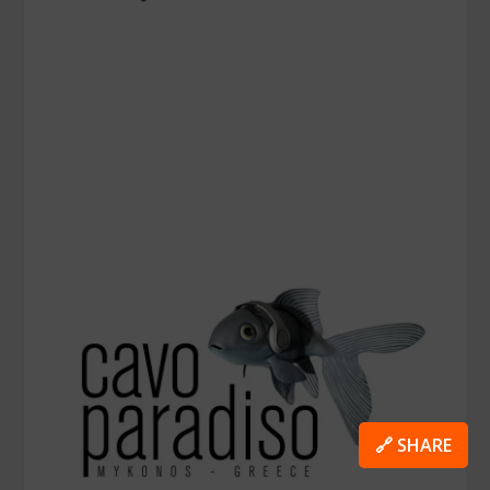
🔗 SHARE