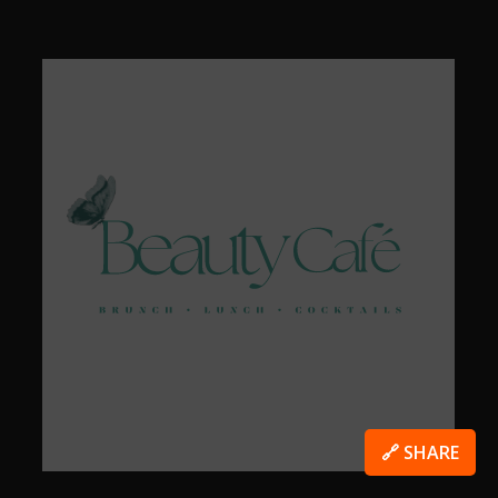
🔗 SHARE