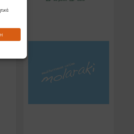
τικά
Ή