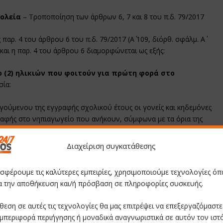
χολεία
– Τροποποίηση των άρθρων 6, 7 και 8 του π.δ. 79/2017
ης παρ. 4 του άρθρου 6 του π.δ. 79/2017 (Α΄ 109, διόρθ. σφάλμ. Α΄
και η παρ. 4 του άρθρου 6 διαμορφώνεται ως εξής:
 (2) ηλικιών που φοιτούν για πρώτη φορά στο
σία:
ούμενου της εγγραφής σχολικού έτους οι γονείς και κηδεμόνες
αφής στο νηπιαγωγείο που ανήκουν, σύμφωνα με τα όρια της
Διαχείριση συγκατάθεσης
ύθυνση κατοικίας του νηπίου – προνηπίου,
οσφέρουμε τις καλύτερες εμπειρίες, χρησιμοποιούμε τεχνολογίες όπ
ια την αποθήκευση και/ή πρόσβαση σε πληροφορίες συσκευής.
 οποίο αποδεικνύεται ότι έγιναν τα εμβόλια που προβλέπονται και
θεση σε αυτές τις τεχνολογίες θα μας επιτρέψει να επεξεργαζόμαστ
σμών.
μπεριφορά περιήγησης ή μοναδικά αναγνωριστικά σε αυτόν τον ιστ