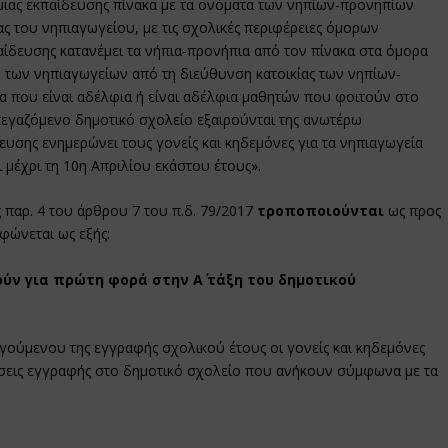
ιας εκπαίδευσης πίνακα με τα ονόματα των νηπίων-προνηπίων
ας του νηπιαγωγείου, με τις σχολικές περιφέρειες όμορων
ίδευσης κατανέμει τα νήπια-προνήπια από τον πίνακα στα όμορα
 των νηπιαγωγείων από τη διεύθυνση κατοικίας των νηπίων-
α που είναι αδέλφια ή είναι αδέλφια μαθητών που φοιτούν στο
τεγαζόμενο δημοτικό σχολείο εξαιρούνται της ανωτέρω
ευσης ενημερώνει τους γονείς και κηδεμόνες για τα νηπιαγωγεία
μέχρι τη 10η Απριλίου εκάστου έτους».
της παρ. 4 του άρθρου 7 του π.δ. 79/2017
τροποποιούνται
ως προς
ρφώνεται ως εξής:
ν για πρώτη φορά στην Α΄ τάξη του δημοτικού
ούμενου της εγγραφής σχολικού έτους οι γονείς και κηδεμόνες
σεις εγγραφής στο δημοτικό σχολείο που ανήκουν σύμφωνα με τα