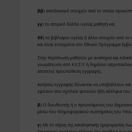
ββ
) αποδεικτικό στοιχείο από το οποίο προκύπτ
γγ
) το ατομικό δελτίο υγείας μαθητή και
δδ
) το βιβλιάριο υγείας ή άλλο στοιχείο από τ
και είναι ενταγμένα στο Εθνικό Πρόγραμμα Εμβ
Στην περίπτωση μαθητών με αναπηρία και ειδικέ
γνωμάτευση από Κ.Ε.Σ.Υ. ή δημόσιο ιατροπαιδαγ
αποτελεί προϋπόθεση εγγραφής.
Αιτήσεις εγγραφής δύνανται να υποβάλλουν και 
εφόσον στο σχολείο φοιτούν ήδη αδέλφια του 
β
) Ο διευθυντής ή ο προϊστάμενος του δημοτικ
μέσω του πληροφοριακού συστήματος του Υπουρ
γ
) Με το πέρας της καταληκτικής ημερομηνίας τ
δημοτικού σχολείου ελέγχει την ακρίβεια των σ