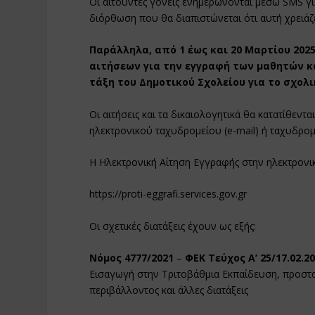
Οι αιτούντες γονείς ενημερώνονται μέσω SMS για
διόρθωση που θα διαπιστώνεται ότι αυτή χρειάζ
Παράλληλα, από 1 έως και 20 Μαρτίου 2025
αιτήσεων για την εγγραφή των μαθητών κ
τάξη του Δημοτικού Σχολείου για το σχολι
Οι αιτήσεις και τα δικαιολογητικά θα κατατίθε
ηλεκτρονικού ταχυδρομείου (e-mail) ή ταχυδρομ
Η Ηλεκτρονική Αίτηση Εγγραφής στην ηλεκτρονι
https://proti-eggrafi.services.gov.gr
Οι σχετικές διατάξεις έχουν ως εξής:
Νόμος 4777/2021
–
ΦΕΚ Τεύχος A’ 25/17.02.2
Εισαγωγή στην Τριτοβάθμια Εκπαίδευση, προστα
περιβάλλοντος και άλλες διατάξεις