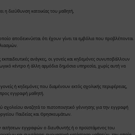
ει η διεύθυνση κατοικίας του μαθητή,
ο οποίο αποδεικνύεται ότι έχουν γίνει τα εμβόλια που προβλέπονται
ολιασμών.
ς εκπαιδευτικές ανάγκες, οι γονείς και κηδεμόνες συνυποβάλλουν
ωγικό κέντρο ή άλλη αρμόδια δημόσια υπηρεσία, χωρίς αυτή να
γονείς ή κηδεμόνες που διαμένουν εκτός σχολικής περιφέρειας,
προς εγγραφή μαθητή.
ού σχολείου αναζητά το πιστοποιητικό γέννησης για την εγγραφή
γείου Παιδείας και Θρησκευμάτων.
ων αιτήσεων εγγραφών ο διευθυντής ή ο προϊστάμενος του
τοιχείων και συντάσσει ονομαστική κατάσταση μαθητών, την οποία