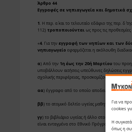
Άρθρο 44
Εγγραφές σε νηπιαγωγεία και δημοτικά σ
1
. Η περ. α΄ και το τελευταίο εδάφιο της περ. δ΄ τ
112)
τροποποιούνται
ως προς τις προθεσμίες 
«
4
. Για την
εγγραφή των νηπίων και των δύο
νηπιαγωγείο
εφαρμόζεται η ακόλουθη διαδικα
α
) Από την
1η έως την 20ή Μαρτίου
του προηγ
υποβάλλουν αιτήσεις-υπεύθυνες δηλώσεις εγγρ
σχολικής περιφέρειας, προσκομίζοντας:
αα
) έγγραφο από το οποίο αποδεικνύεται η διε
Για να πρ
ββ
) το ατομικό δελτίο υγείας μαθητή και
cookies γ
γγ
) το βιβλιάριο υγείας ή άλλο στοιχείο από το
Η συγκατά
είναι ενταγμένα στο Εθνικό Πρόγραμμα Εμβολια
όπως η συ