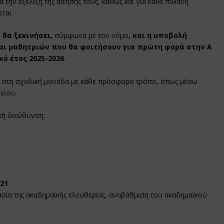
 την εξέλιξη της αίτησής τους, καθώς και για κάθε πιθανή
εται
 θα ξεκινήσει,
σύμφωνα με τον νόμο
, και η υποβολή
αι μαθητριών που θα φοιτήσουν για πρώτη φορά στην Α
κό έτος 2025-2026
.
νται στη σχολική μονάδα με κάθε πρόσφορο τρόπο, όπως μέσω
είου.
κή διεύθυνση:
021
σία της ακαδημαϊκής ελευθερίας, αναβάθμιση του ακαδημαϊκού