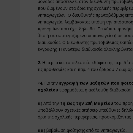
μονάδας αποστέλλει στον διευθυντή πρωτοβάθμ
που διαμένουν στα όρια της σχολικής περιφέρει
νηπιαγωγείων. Ο διευθυντής πρωτοβάθμιας εκπα
νηπιαγωγεία, λαμβάνοντας υπόψη την απόσταση
προνηπίων που έχει δηλωθεί. Τα νήπια-προνήπι
ίδιο ή σε συστεγαζόμενο νηπιαγωγείο ή σε συσ
διαδικασίας. Ο διευθυντής πρωτοβάθμιας εκπαίδ
εγγραφής. Η ανωτέρω διαδικασία ολοκληρώνεται 
2
. Η περ. α΄ και το τελευταίο εδάφιο της περ. δ΄ 
τις προθεσμίες και η παρ. 4 του άρθρου 7 διαμο
«
4
. Για την
εγγραφή των μαθητών που φοιτού
σχολείου
εφαρμόζεται η ακόλουθη διαδικασία:
α
) Από την
1η έως την 20ή Μαρτίου
του προηγ
υποβάλλουν σχετικές αιτήσεις-υπεύθυνες δηλώ
όρια της σχολικής περιφέρειας, προσκομίζοντας:
αα
) βεβαίωση φοίτησης από το νηπιαγωγείο,