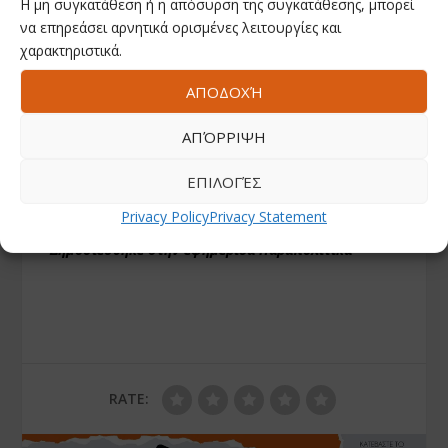
Η μη συγκατάθεση ή η απόσυρση της συγκατάθεσης, μπορεί
απογοητευµένους προοδευτικούς ψηφοφόρους της
να επηρεάσει αρνητικά ορισμένες λειτουργίες και
Ν.∆., και µε τις συνδιασκέψεις θέλουµε να σταθούµε
χαρακτηριστικά.
δίπλα και µαζί µε τον πολίτη που νιώθει απογοήτευση,
φόβο και οργή. Οχι για να πούµε αυτά που λέει ο
ΑΠΟΔΟΧΉ
ίδιος. Αλλά για να του πούµε ότι υπάρχει άλλος
δρόµος. Ο δρόµος του ΠΑΣΟΚ. Μόνο έτσι θα
ΑΠΌΡΡΙΨΗ
κερδίσουµε την εµπιστοσύνη του. Και µόνο έτσι θα
υπηρετήσουµε τον λαό και την πατρίδα, και άρα τον
ΕΠΙΛΟΓΈΣ
λόγο ύπαρξής µας.
Privacy Policy
Privacy Statement
*Δημοσιεύθηκε στην εφημερίδα Παραπολιτικά
RATE: