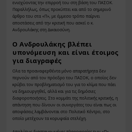
ενισχύοντας την επιρροή του στη βάση του ΠΑΣΟΚ.
Παραλλήλως, όπως προκύπτει και από το σηµερινό
άρθρο του στα «Π», µε έµµεσο τρόπο παίρνει
αποστάσεις από την κριτική που ασκεί ο κ.
Ανδρουλάκης στη ∆ικαιοσύνη.
Ο Ανδρουλάκης βλέπει
υπονόμευση και είναι έτοιμος
για διαγραφές
Ολα τα προαναφερθέντα µόνο απαρατήρητα δεν
περνούν από τον πρόεδρο του ΠΑΣΟΚ, ο οποίος δεν
κρύβει τον προβληµατισµό του για το κλίµα που πάει
να δηµιουργηθεί, αλλά και για τις δηµόσιες
διαφοροποιήσεις. Στο κοµµάτι της πολιτικής κριτικής, η
απάντηση που δίνουν οι συνεργάτες του είναι πως οι
αποφάσεις λαµβάνονται στο Πολιτικό Κέντρο, στο
οποίο µετέχουν τα κορυφαία στελέχη.
Απολύτως διασταυρωµένες πληροφορίες των «Π»