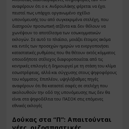
αναφέρουν ότι ο κ. Ανδρουλάκης φέρεται να έχει
πειστεί πως υπάρχει οργανωµένο σχέδιο
υπονόµευσής του από συγκεκριµένα στελέχη, που
διατηρούν προσωπική ατζέντα και δεν θέλουν να
χωνέψουν το αποτέλεσµα των εσωκοµµατικών
εκλογών. Σε αυτό το πλαίσιο, µοιάζει έτοιµος ακόµα
και εντός των προσεχών ηµερών να ενεργοποιήσει
καταστατικές ρυθµίσεις που θα θέτουν εκτός κόµµατος
οποιοδήποτε στέλεχος διαφοροποιείται από τις
κεντρικές επιλογές ή δηµιουργεί µε τη στάση του κλίµα
εσωστρέφειας, αλλά και σύγχυσης στους ψηφοφόρους
του κόµµατος. Επιπλέον, υψηλόβαθµες πηγές
αναφέρουν ότι θα καταστεί σαφές σε στελέχη που
ακολουθούν την οδό της υπονόµευσης πως δεν θα
είναι στα ψηφοδέλτια του ΠΑΣΟΚ στις επόµενες
εθνικές εκλογές
Δούκας στα “Π”: Απαιτούνται
νέες, ριζοσπαστικές