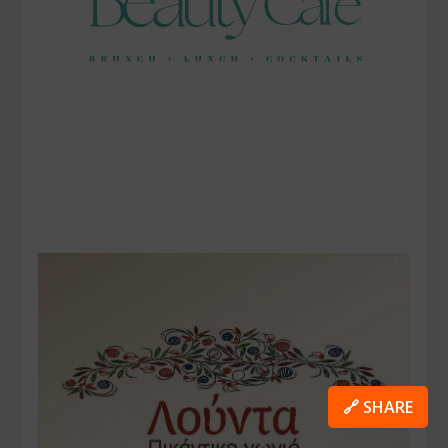
🔗 SHARE