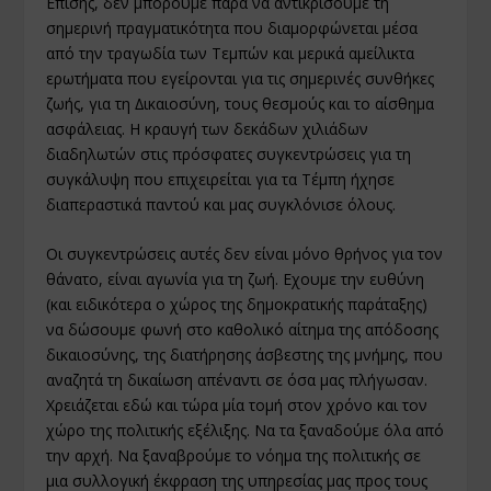
Επίσης, δεν µπορούµε παρά να αντικρίσουµε τη
σηµερινή πραγµατικότητα που διαµορφώνεται µέσα
από την τραγωδία των Τεµπών και µερικά αµείλικτα
ερωτήµατα που εγείρονται για τις σηµερινές συνθήκες
ζωής, για τη ∆ικαιοσύνη, τους θεσµούς και το αίσθηµα
ασφάλειας. Η κραυγή των δεκάδων χιλιάδων
διαδηλωτών στις πρόσφατες συγκεντρώσεις για τη
συγκάλυψη που επιχειρείται για τα Τέµπη ήχησε
διαπεραστικά παντού και µας συγκλόνισε όλους.
Οι συγκεντρώσεις αυτές δεν είναι µόνο θρήνος για τον
θάνατο, είναι αγωνία για τη ζωή. Εχουµε την ευθύνη
(και ειδικότερα ο χώρος της δηµοκρατικής παράταξης)
να δώσουµε φωνή στο καθολικό αίτηµα της απόδοσης
δικαιοσύνης, της διατήρησης άσβεστης της µνήµης, που
αναζητά τη δικαίωση απέναντι σε όσα µας πλήγωσαν.
Χρειάζεται εδώ και τώρα µία τοµή στον χρόνο και τον
χώρο της πολιτικής εξέλιξης. Να τα ξαναδούµε όλα από
την αρχή. Να ξαναβρούµε το νόηµα της πολιτικής σε
µια συλλογική έκφραση της υπηρεσίας µας προς τους