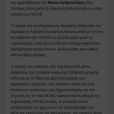
την αµφισβήτηση του
Νίκου Ανδρουλάκη
µόλις
τέσσερις µήνες µετά τη σαρωτική επανεκλογή του στην
ηγεσία του ΠΑΣΟΚ
Το κλίµα στη συνεδρίαση της Κεντρικής Επιτροπής την
περασµένη Κυριακή ουσιαστικά προσοµοίαζε µε τα όσα
συνέβαιναν στο ΠΑΣΟΚ τις πρώτες µέρες µετά τις
ευρωεκλογές, όταν βουλευτές και στελέχη ασκούσαν
σφοδρότατη κριτική στον κ. Ανδρουλάκη και ευθέως
έθεταν θέµα ηγεσίας.
Η κριτική που ασκείται, είτε δηµοσίως είτε µέσω
διαρροών, έχει να κάνει κυρίως µε ζητήµατα γραµµής,
αλλά και µε το θέµα της (µη) λειτουργίας των
κοµµατικών οργάνων, ενώ «πατάει» πάνω και στην
πτώση των ποσοστών στις δηµοσκοπήσεις και στο
γεγονός ότι το ΠΑΣΟΚ δεν καρπώνεται τη φθορά της
κυβέρνησης. Επί της ουσίας, οι επικριτές του κ.
Ανδρουλάκη του χρεώνουν ότι εγκλωβίστηκε στο
θέµα της Προεδρίας της ∆ηµοκρατίας, ότι υπάρχει θολή