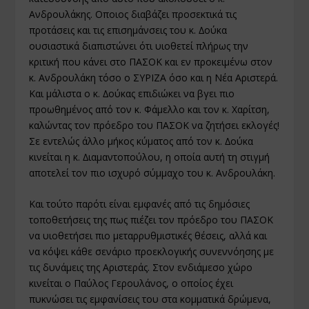
Ανδρουλάκης. Οποιος διαβάζει προσεκτικά τις
προτάσεις και τις επισηµάνσεις του κ. ∆ούκα
ουσιαστικά διαπιστώνει ότι υιοθετεί πλήρως την
κριτική που κάνει στο ΠΑΣΟΚ και εν προκειµένω στον
κ. Ανδρουλάκη τόσο ο ΣΥΡΙΖΑ όσο και η Νέα Αριστερά.
Και µάλιστα ο κ. ∆ούκας επιδιώκει να βγει πιο
προωθηµένος από τον κ. Φάµελλο και τον κ. Χαρίτση,
καλώντας τον πρόεδρο του ΠΑΣΟΚ να ζητήσει εκλογές!
Σε εντελώς άλλο µήκος κύµατος από τον κ. ∆ούκα
κινείται η κ. ∆ιαµαντοπούλου, η οποία αυτή τη στιγµή
αποτελεί τον πιο ισχυρό σύµµαχο του κ. Ανδρουλάκη.
Και τούτο παρότι είναι εµφανές από τις δηµόσιες
τοποθετήσεις της πως πιέζει τον πρόεδρο του ΠΑΣΟΚ
να υιοθετήσει πιο µεταρρυθµιστικές θέσεις, αλλά και
να κόψει κάθε σενάριο προεκλογικής συνεννόησης µε
τις δυνάµεις της Αριστεράς. Στον ενδιάµεσο χώρο
κινείται ο Παύλος Γερουλάνος, ο οποίος έχει
πυκνώσει τις εµφανίσεις του στα κοµµατικά δρώµενα,