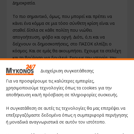
∆ηµοκρατία.
Το πιο σηµαντικό, όµως, που µπορεί και πρέπει να
κάνει ένα κόµµα σε µια τόσο σύνθετη κρίση είναι να
σταθεί δίπλα σε κάθε πολίτη που νιώθει
απογοήτευση, φόβο και οργή. ∆ιότι, ό,τι και να
δείχνουν οι δηµοσκοπήσεις, στο ΠΑΣΟΚ ελπίζει ο
κόσµος. Και σε εµάς θα ακουµπήσει. Εχουµε τα στελέχη
και τη βούληση για δουλειά. Εχουµε την ιστορία, την
πείρα και τη γνώση. Πρέπει να τα φέρουµε στο σήµερα
Διαχείριση συγκατάθεσης
και να πατήσουµε γκάζι. Αυτόν τον στόχο µπορούν να
υπηρετήσουν οι περιφερειακές συνδιασκέψεις µας: να
Για να προσφέρουμε τις καλύτερες εμπειρίες,
επικαιροποιήσουν τη σχέση µας µε την κοινωνία.
χρησιμοποιούμε τεχνολογίες όπως τα cookies για την
αποθήκευση και/ή πρόσβαση σε πληροφορίες συσκευής.
Αρκεί να δουλέψουµε, όλοι και µαζί, για ένα µεγάλο
και δυνατό ΠΑΣΟΚ, χωρίς αποκλεισµούς. Ο οδικός µας
Η συγκατάθεση σε αυτές τις τεχνολογίες θα μας επιτρέψει να
χάρτης, λοιπόν, προς τη νίκη είναι σαφής: Επιµένουµε
επεξεργαζόμαστε δεδομένα όπως η συμπεριφορά περιήγησης
στην αυτόνοµή µας πορεία, στην αµφίπλευρη
ή μοναδικά αναγνωριστικά σε αυτόν τον ιστότοπο.
διεύρυνση στη βάση, σε κάθε προοδευτικό πολίτη,
από τα αριστερά και το Κέντρο µέχρι τους