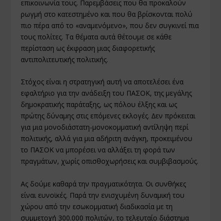
επικοινωνία τους. Παρεµβάσεις που θα προκαλούν
ρωγµή στο κατεστηµένο και που θα βρίσκονται πολύ
πιο πέρα από το «αναµενόµενο», που δεν συγκινεί πια
τους πολίτες. Τα θέµατα αυτά θέτουµε σε κάθε
περίσταση ως έκφραση µιας διαφορετικής
αντιπολιτευτικής πολιτικής.
Στόχος είναι η στρατηγική αυτή να αποτελέσει ένα
εφαλτήριο για την ανάδειξη του ΠΑΣΟΚ, της µεγάλης
δηµοκρατικής παράταξης, ως πόλου έλξης και ως
πρώτης δύναµης στις επόµενες εκλογές. ∆εν πρόκειται
για µια µονοδιάστατη-µονοκοµµατική αντίληψη περί
πολιτικής, αλλά για µια αδήριτη ανάγκη, προκειµένου
το ΠΑΣΟΚ να µπορέσει να αλλάξει τη φορά των
πραγµάτων, χωρίς οπισθοχωρήσεις και συµβιβασµούς.
Ας δούµε καθαρά την πραγµατικότητα. Οι συνθήκες
είναι ευνοϊκές. Παρά την ενισχυµένη δυναµική του
χώρου από την εσωκοµµατική διαδικασία µε τη
συµµετοχή 300.000 πολιτών, το τελευταίο διάστηµα