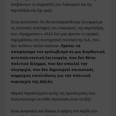
ανεβαίνουν οι εκφραστές του λαϊκισµού και της
Ακροδεξιάς και όχι εµείς.
Είναι αυτονόητο ότι θα αντιπαρατεθούµε δυναµικά µε
τις πολιτικές αντιλήψεις του λαϊκισµού, της Ακροδεξιάς,
των «δραχµιστών». Αλλά δεν µας αρκούν οι οριακές
παρεµβάσεις στη συντηρητική πολιτική της Ν.∆., που
δεν πείθουν πλέον κανέναν.
Πρέπει να
αποφύγουµε τον εγκλωβισµό σε µια διορθωτική
αντιπολιτευτική λειτουργία, που δεν θέτει
πολιτικό δίληµµα, που δεν απειλεί την
ολιγαρχία, που δεν δηµιουργεί κοινωνικές
συµµαχίες επικίνδυνες για την πολιτική
κυριαρχία της ∆εξιάς.
Μερικά παραδείγµατα αυτής της προσέγγισης που
διατυπώνουµε σε κάθε περίσταση είναι τα εξής:
Είναι αναγκαίος και δίκαιος ο φόρος στα κέρδη των