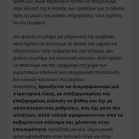
τραπεζών, αλλά παράλληλα πρέπει να στοχεύουµε
στην αλλαγή της πολιτικής των τραπεζών για τα δάνεια
προς τις µικρές και µεσαίες επιχειρήσεις, τους αγρότες,
τα νέα ζευγάρια.
∆εν φτάνει να µιλάµε για µέτρα κατά της ακρίβειας,
αλλά πρέπει να σπάσουµε τη δράση των καρτέλ και
ολιγοπωλίων στην ενέργεια και στα τρόφιµα. ∆εν
φτάνει να µιλάµε για κοινωνική κατοικία, αλλά πρέπει
να απαιτούµε και την εφαρµογή στη χώρα των
ευρωπαϊκών κανόνων για υποχρεωτική ποσόστωση
κοινωνικών κατοικιών στις µεγάλες
αναπλάσεις.
Χρειάζεται να διαµορφώσουµε µια
στρατηγική νίκης, µε επεξεργασµένες και
επεξηγηµένες αλλαγές σε βάθος και όχι µε
αποσπασµατικές ρυθµίσεις, που όχι µόνο δεν
αλλάζουν, αλλά τελικά αφοµοιώνονται από το
κυβερνητικό σύστηµα και χάνονται στην
επικαιρότητα.
Χρειάζεται µια νέα, δηµιουργική
αντισυµβατικότητα στον πολιτικό λόγο και στην