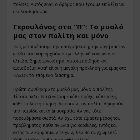
πολίτες. Αυτός είναι ο δρόµος που έχουµε επιλέξει να
ακολουθήσουµε.
Γερουλάνος στα “Π”: Το µυαλό
µας στον πολίτη και µόνο
Πώς µετατρέπουµε την απογοήτευση, την οργή και τον
φόβο που κυριαρχούν στην ελληνική κοινωνία σε
ελπίδα, δηµιουργικότητα, αυτοπεποίθηση και
αισιοδοξία; Αυτή είναι η µεγάλη πρόκληση για εµάς στο
ΠΑΣΟΚ το επόµενο διάστηµα.
Πρώτη συνθήκη: Στο µυαλό µας, µόνο ο πολίτης.
Τίποτα άλλο. Να ζυγίζουµε κάθε πράξη, κάθε λέξη,
κάθε πολιτική κίνηση. Αφορούν τον πολίτη; Αφορούν
την πατρίδα και τη ∆ηµοκρατία; Αν ναι, τότε
πορευόµαστε σωστά. Αν όχι, τότε είµαστε µέρος του
προβλήµατος. Κάθε αγωνία για καρέκλες, εντός και
εκτός των κοµµατικών τειχών, δεν θα συγχωρεθεί.
Κάθε αλαζονεία θα τιµωρηθεί σκληρά.