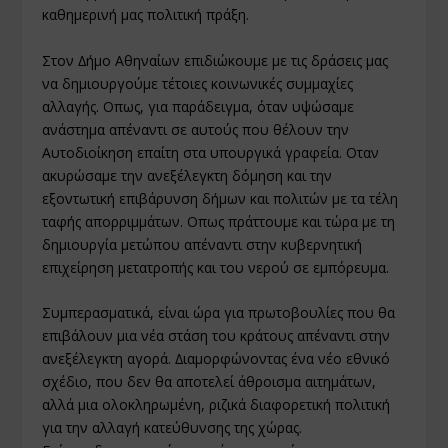
καθηµερινή µας πολιτική πράξη.
Στον ∆ήµο Αθηναίων επιδιώκουµε µε τις δράσεις µας
να δηµιουργούµε τέτοιες κοινωνικές συµµαχίες
αλλαγής. Οπως, για παράδειγµα, όταν υψώσαµε
ανάστηµα απέναντι σε αυτούς που θέλουν την
Αυτοδιοίκηση επαίτη στα υπουργικά γραφεία. Οταν
ακυρώσαµε την ανεξέλεγκτη δόµηση και την
εξοντωτική επιβάρυνση δήµων και πολιτών µε τα τέλη
ταφής απορριµµάτων. Οπως πράττουµε και τώρα µε τη
δηµιουργία µετώπου απέναντι στην κυβερνητική
επιχείρηση µετατροπής και του νερού σε εµπόρευµα.
Συµπερασµατικά, είναι ώρα για πρωτοβουλίες που θα
επιβάλουν µια νέα στάση του κράτους απέναντι στην
ανεξέλεγκτη αγορά. ∆ιαµορφώνοντας ένα νέο εθνικό
σχέδιο, που δεν θα αποτελεί άθροισµα αιτηµάτων,
αλλά µια ολοκληρωµένη, ριζικά διαφορετική πολιτική
για την αλλαγή κατεύθυνσης της χώρας.