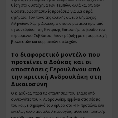
θέση στο δυστύχηµα των Τεµπών, αλλά και ότι δεν
υιοθετεί ριζοσπαστικές προτάσεις για µια σειρά
ζητήµατα. Τον τόνο της κριτικής δίνει ο δήµαρχος
Αθηναίων, Χάρης ∆ούκας, ο οποίος µία µέρα πριν από
τη συνεδρίαση της Κεντρικής Επιτροπής, το βράδυ του
περασµένου Σαββάτου, έκανε µάζωξη µε τη συµµετοχή
βουλευτών και κοµµατικών στελεχών.
Το διαφορετικό μοντέλο που
προτείνει ο Δούκας και οι
αποστάσεις Γερουλάνου από
την κριτική Ανδρουλάκη στη
Δικαιοσύνη
Ο κ. ∆ούκας, παρά τις απαντήσεις που έλαβε από
συνεργάτες του κ. Ανδρουλάκη, εµµένει στις θέσεις
του και µε σηµερινό του άρθρο στα «Π» προτείνει ένα
εντελώς άλλο µοντέλο λειτουργίας, αλλά και πολιτικής
κατεύθυνσης από αυτό που ακολουθεί ο κ.