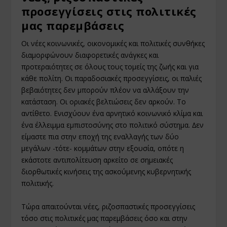
προσεγγίσεις στις πολιτικές
µας παρεµβάσεις
Οι νέες κοινωνικές, οικονοµικές και πολιτικές συνθήκες
διαµορφώνουν διαφορετικές ανάγκες και
προτεραιότητες σε όλους τους τοµείς της ζωής και για
κάθε πολίτη. Οι παραδοσιακές προσεγγίσεις, οι παλιές
βεβαιότητες δεν µπορούν πλέον να αλλάξουν την
κατάσταση. Οι οριακές βελτιώσεις δεν αρκούν. Το
αντίθετο. Ενισχύουν ένα αρνητικό κοινωνικό κλίµα και
ένα έλλειµµα εµπιστοσύνης στο πολιτικό σύστηµα. ∆εν
είµαστε πια στην εποχή της εναλλαγής των δύο
µεγάλων -τότε- κοµµάτων στην εξουσία, οπότε η
εκάστοτε αντιπολίτευση αρκείτο σε σηµειακές
διορθωτικές κινήσεις της ασκούµενης κυβερνητικής
πολιτικής.
Τώρα απαιτούνται νέες, ριζοσπαστικές προσεγγίσεις
τόσο στις πολιτικές µας παρεµβάσεις όσο και στην