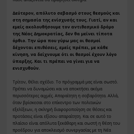
∆εύτερον, απόλυτο σεβασµό στους θεσµούς και
στη σηµασία της ενίσχυσής τους. Γιατί, αν και
εµείς ακολουθήσουµε τον αντιθεσµικό δρόµο
της Νέας ∆ηµοκρατίας, δεν θα µείνει τίποτα
όρθιο. Την ώρα που γύρω µας οι θεσµοί
δέχονται επιθέσεις, εµείς πρέπει, µε κάθε
κίνηση, να δείχνουµε ότι οι θεσµοί έχουν λόγο
ύπαρξης. Και τι πρέπει να γίνει για να
ενισχυθούν.
Τρίτον, θέλει σχέδιο. Το πρόγραµµά µας είναι σωστό.
Πρέπει να δυναµώσει και να αποκτήσει ακόµα
περισσότερες αιχµές. Απαραίτητη η σοβαρότητα. Αλλά,
όταν βρίσκεσαι στο επίκεντρο των πολιτικών
εξελίξεων, η σκληρή διαφοροποίηση σε θέσεις και
προτάσεις είναι εξίσου απαραίτητη. Και σε αυτό το
πλαίσιο είναι απόλυτα ξεκάθαρη και σωστή η θέση του
προέδρου για αποκλεισµό συνεργασίας µε τη Νέα