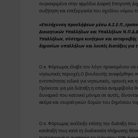
συγκεκριμένα στην αρμόδια Διαρκή Επιτροπή Δημ
συζήτηση και επεξεργασία του σχεδίου νόμου 
«Επιτάχυνση προσλήψεων μέσω Α.Σ.Ε.Π.,τροπο
Διοικητικών Υπαλλήλων και Υπαλλήλων Ν.Π.Δ.Δ
Υπαλλήλων, σύστημα κινήτρων και ανταμοιβής 
δημοσίων υπαλλήλων και λοιπές διατάξεις για τ
Ο κ. Φόρτωμας έλαβε τον λόγο προκειμένου να α
νησιωτικές περιοχές.Ο βουλευτής αναφέρθηκε σ
εντοπιότητας ειδικά για νησιωτικές, ορεινές και 
Πρόκειται για μία διάταξη η οποία αναμφίβολα
δυναμικό που κατοικεί μόνιμα σε αυτές, δίνοντ
ακόμα και νευραλγικών δομών του δημόσιου το
Ο κ. Φόρτωμας ανέδειξε επίσης την διάταξη που
κατάταξή τους κατά τη διαδικασία πλήρωσης θέσ
πιστοποιημένη αναπηρία τουλάχιστον 50% έναντ