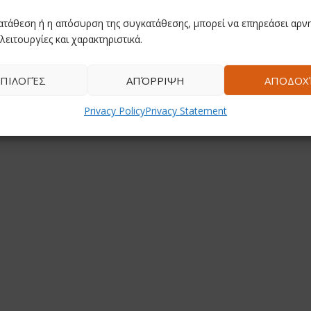
ατάθεση ή η απόσυρση της συγκατάθεσης, μπορεί να επηρεάσει αρνη
ωμας
Πώς σχολιάζουν
Ο Μήνας Λυριστής σ
te
συνταγματολόγοι τη
Σαγκάη – Η Ελλάδα
λειτουργίες και χαρακτηριστικά.
τικού
Συνταγματική
«Παρούσα» στον
Αναθεώρηση – Σε ποια
Στρατηγικό Διάλογο
σημεία εστιάζει η
Παγκόσμιου Νότου
ΠΙΛΟΓΈΣ
ΑΠΌΡΡΙΨΗ
ΑΠΟΔΟΧ
κριτική τους
December 10, 2025
February 3, 2026
Privacy Policy
Privacy Statement