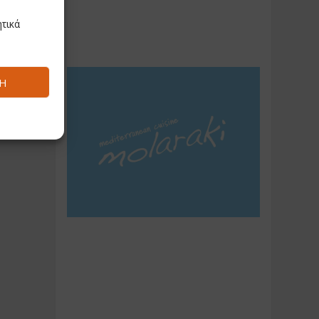
τικά
τη
 του
Ή