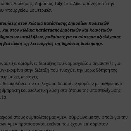
όσιας Διοίκησης, Δημόσιας Τάξης και Δικαιοσύνης κατά την
του Υπουργείου Εσωτερικών:
ποιήσεις στον Κώδικα Κατάστασης Δημοσίων Πολιτικών
. και στον Κώδικα Κατάστασης Δημοτικών και Κοινοτικών
δημοσίων υπαλλήλων, ρυθμίσεις για το σύστημα αξιολόγησης
η βελτίωση της λειτουργίας της δημόσιας διοίκησης».
ναδείξει ορισμένες διατάξεις του νομοσχεδίου σημαντικές για
υγκεκριμένα στην διάταξη που ενισχύει την μοριοδότηση της
ηπειρωτικές περιοχές.
 θα διευκολύνει την στελέχωση δημοσίων φορέων με ανθρώπινο
ας έμπρακτη και ρεαλιστική λύση στο ζήτημα της υποστελέχωσης
μέα.
 αφορά στους συμπολίτες μας ΑμεΑ, σύμφωνα με την οποία για την
εων ΑμεΑ προτάσσονται εκείνοι που έχουν επ’ αόριστον
ι εκείνων με πιστοποιημένη