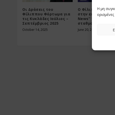
Η μη συγκ
Οι Δράσεις του
Ο Φίλιππος Φόρτ
Φίλιππου Φόρτωμα για
στην εκπομπή “La
ορισμένες 
τις Κυκλάδες Ιούλιος –
News” του τηλεoπ
Σεπτέμβριος 2025
σταθμού Ert News
Ε
October 14, 2025
June 20, 2025