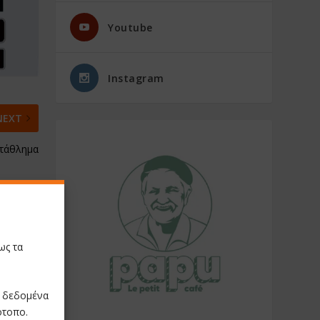
Youtube
Instagram
NEXT
ωτάθλημα
ως τα
ε δεδομένα
ότοπο.