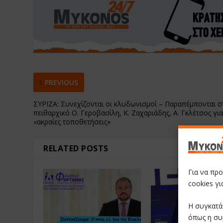
PREVIOUS
ΣΥΡΙΖΑ: Συνεχίζονται οι κλυδωνισμοί – Παραπέμπονται σ
πειθαρχικό Ο. Γεροβασίλη, Κ. Ζαχαριάδης, Α. Γκλέτσος γι
«ακραίες τοποθετήσεις»
RELATED POSTS
Για να πρ
cookies γ
Η συγκατά
όπως η συ