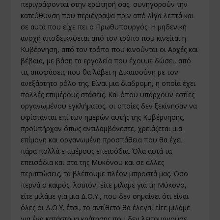
περιγράφονται στην ερώτησή σας, συνηγορούν την
κατεύθυνση που περιέγραψα πριν από λίγα λεπτά και
σε αυτά που είχε πει ο Πρωθυπουργός. Η μηδενική
ανοχή αποδεικνύεται από τον τρόπο που κινείται η
Κυβέρνηση, από τον τρόπο που κινούνται οι Αρχές και
βέβαια, με βάση τα εργαλεία που έχουμε δώσει, από
τις αποφάσεις που θα λάβει η Δικαιοσύνη με τον
ανεξάρτητο ρόλο της. Είναι μια διαδρομή, η οποία έχει
πολλές επιμέρους στάσεις. Και όπου υπάρχουν εστίες
οργανωμένου εγκλήματος, οι οποίες δεν ξεκίνησαν να
υφίστανται επί των ημερών αυτής της Κυβέρνησης,
προϋπήρχαν όπως αντιλαμβάνεστε, χρειάζεται μια
επίμονη και οργανωμένη προσπάθεια που θα έχει
πάρα πολλά επιμέρους επεισόδια. Όλα αυτά τα
επεισόδια και στα της Μυκόνου και σε άλλες
περιπτώσεις, τα βλέπουμε πλέον μπροστά μας. Όσο
περνά ο καιρός, λοιπόν, είτε μιλάμε για τη Μύκονο,
είτε μιλάμε για μια Δ.Ο.Υ., που δεν σημαίνει ότι είναι
όλες οι Δ.Ο.Υ. έτσι, το αντίθετο θα έλεγα, είτε μιλάμε
για ένα κατάστημα κράτησης που δεν λειτουργούσε