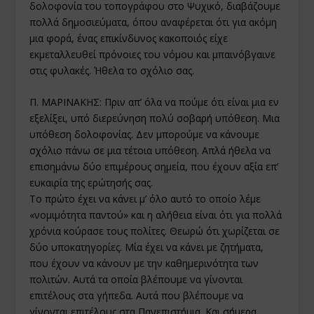
δολοφονία του τοπογράφου στο Ψυχικό, διαβάζουμε
πολλά δημοσιεύματα, όπου αναφέρεται ότι για ακόμη
μια φορά, ένας επικίνδυνος κακοποιός είχε
εκμεταλλευθεί πρόνοιες του νόμου και μπαινόβγαινε
στις φυλακές. Ήθελα το σχόλιο σας.
Π. ΜΑΡΙΝΑΚΗΣ: Πριν απ’ όλα να πούμε ότι είναι μια εν
εξελίξει, υπό διερεύνηση πολύ σοβαρή υπόθεση. Μια
υπόθεση δολοφονίας. Δεν μπορούμε να κάνουμε
σχόλιο πάνω σε μια τέτοια υπόθεση. Απλά ήθελα να
επισημάνω δύο επιμέρους σημεία, που έχουν αξία επ’
ευκαιρία της ερώτησής σας.
Το πρώτο έχει να κάνει μ’ όλο αυτό το οποίο λέμε
«νομιμότητα παντού» και η αλήθεια είναι ότι για πολλά
χρόνια κούρασε τους πολίτες. Θεωρώ ότι χωρίζεται σε
δύο υποκατηγορίες. Μία έχει να κάνει με ζητήματα,
που έχουν να κάνουν με την καθημερινότητα των
πολιτών. Αυτά τα οποία βλέπουμε να γίνονται
επιτέλους στα γήπεδα. Αυτά που βλέπουμε να
γίνονται επιτέλους στα Πανεπιστήμια. Και σήμερα