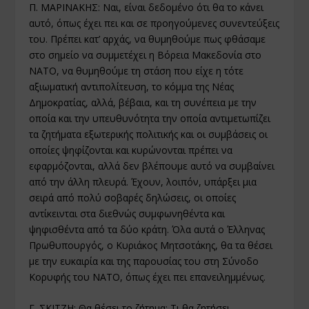
Π. ΜΑΡΙΝΑΚΗΣ: Ναι, είναι δεδομένο ότι θα το κάνει
αυτό, όπως έχει πει και σε προηγούμενες συνεντεύξεις
του. Πρέπει κατ’ αρχάς, να θυμηθούμε πως φθάσαμε
στο σημείο να συμμετέχει η Βόρεια Μακεδονία στο
ΝΑΤΟ, να θυμηθούμε τη στάση που είχε η τότε
αξιωματική αντιπολίτευση, το κόμμα της Νέας
Δημοκρατίας, αλλά, βέβαια, και τη συνέπεια με την
οποία και την υπευθυνότητα την οποία αντιμετωπίζει
τα ζητήματα εξωτερικής πολιτικής και οι συμβάσεις οι
οποίες ψηφίζονται και κυρώνονται πρέπει να
εφαρμόζονται, αλλά δεν βλέπουμε αυτό να συμβαίνει
από την άλλη πλευρά. Έχουν, λοιπόν, υπάρξει μια
σειρά από πολύ σοβαρές δηλώσεις, οι οποίες
αντίκεινται στα διεθνώς συμφωνηθέντα και
ψηφισθέντα από τα δύο κράτη. Όλα αυτά ο Έλληνας
Πρωθυπουργός, ο Κυριάκος Μητσοτάκης, θα τα θέσει
με την ευκαιρία και της παρουσίας του στη Σύνοδο
Κορυφής του ΝΑΤΟ, όπως έχει πει επανειλημμένως.
Γ. ΣΚΙΤΖΗ: Θα θέσει το ζήτημα; Τι θα ζητήσει