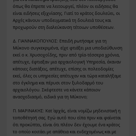
όπως θα έπρεπε να λειτουργεί, πλέον οι ειδήσεις θα
είναι ειδήσεις εξιχνίασης. Γιατί το κράτος δουλεύει, οι
Αρχές κάνουν υποδειγματικά τη δουλειά τους και
προχωρούν στη διαλεύκανση τέτοιων υποθέσεων.
Δ. ΓΙΑΝΝΑΚΟΠΟΥΛΟΣ: Επειδή ρωτήσαμε για τη
Μύκονο συγκεκριμένα, είχε φτιάξει μια υποδιεύθυνση
εκεί ο κ. Χρυσοχοΐδης, πριν από τρία-τέσσερα χρόνια,
απέτυχε, έφτιαξαν μια αρχαιολογική Υπηρεσία, έκαναν
κάποιες διατάξεις, απέτυχε, επίσης οι πολεοδομίες
εκεί, όλες οι υπηρεσίες απέτυχαν και τώρα καταλήξαμε
στο έγκλημα και πέρυσι στον ξυλοδαρμό του
αρχαιολόγου. Σκέφτεστε να κάνετε κάποιον
ανασχεδιασμό, ειδικά για τη Μύκονο;
Π. ΜΑΡΙΝΑΚΗΣ: Κατ΄ αρχάς, είναι νομίζω μηδενιστική η
τοποθέτησή σας. Εγώ αυτό που είπα πριν και φαίνεται
ότι προκύπτει, είναι ότι πλέον δεν έχουμε ένα κράτος
το οποίο κοιτάει με απάθεια και ενδεχομένως και με