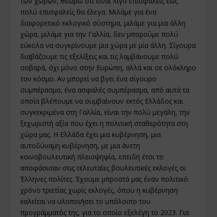
των χωρών, θεωρώ ότι είναι λίγο επισφαλείς έως
πολύ επισφαλείς θα έλεγα. Μιλάμε για ένα
διαφορετικό εκλογικό σύστημα, μιλάμε για μια άλλη
χώρα, μιλάμε για την Γαλλία, δεν μπορούμε πολύ
εύκολα να συγκρίνουμε μια χώρα με μία άλλη. Σίγουρα
διαβάζουμε τις εξελίξεις και τις λαμβάνουμε πολύ
σοβαρά, όχι μόνο στην Ευρώπη, αλλά και σε ολόκληρο
τον κόσμο. Αν μπορεί να βγει ένα σίγουρο
συμπέρασμα, ένα ασφαλές συμπέρασμα, από αυτά τα
οποία βλέπουμε να συμβαίνουν εκτός Ελλάδος και
συγκεκριμένα στη Γαλλία, είναι την πολύ μεγάλη, την
ξεχωριστή αξία που έχει η πολιτική σταθερότητα στη
χώρα μας. Η Ελλάδα έχει μια κυβέρνηση, μια
αυτοδύναμη κυβέρνηση, με μια άνετη
κοινοβουλευτική πλειοψηφία, επειδή έτσι το
αποφάσισαν στις τελευταίες βουλευτικές εκλογές οι
Έλληνες πολίτες. Έχουμε μπροστά μας έναν πολιτικό
χρόνο τριετίας χωρίς εκλογές, όπου η κυβέρνηση
καλείται να υλοποιήσει το υπόλοιπο του
προγράμματός της, για το οποίο εξελέγη το 2023. Για