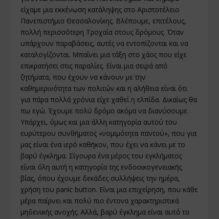
είχαμε μια εκκένωση κατάληψης στο Αριστοτέλειο
Πανεπιστήμιο Θεσσαλονίκης. Βλέπουμε, επιτέλους,
πολλή περισσότερη Τροχαία στους δρόμους. Όταν
υπάρχουν παραβάσεις, αυτές να εντοπίζονται και να
καταλογίζονται. Μπαίνει μια τάξη στο χάος που είχε
επικρατήσει στις παραλίες. Είναι μια σειρά από
ζητήματα, που έχουν να κάνουν με την
καθημερινότητα των πολιτών και η αλήθεια είναι ότι
για πάρα πολλά χρόνια είχε χαθεί η ελπίδα. Δικαίως θα
πω εγώ. Έχουμε πολύ δρόμο ακόμα να διανύσουμε.
Υπάρχει, όμως και μια άλλη κατηγορία αυτού του
ευρύτερου συνθήματος «νομιμότητα παντού», που για
μας είναι ένα ιερό καθήκον, που έχει να κάνει με το
βαρύ έγκλημα. Σίγουρα ένα μέρος του εγκλήματος
είναι όλη αυτή η κατηγορία της ενδοοικογενειακής
βίας, όπου έχουμε δεκάδες συλλήψεις την ημέρα,
χρήση του panic button. Είναι μια επιχείρηση, που κάθε
μέρα παίρνει και πολύ πιο έντονα χαρακτηριστικά
μηδενικής ανοχής. Αλλά, βαρύ έγκλημα είναι αυτό το