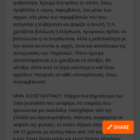
φοβικότητα. Έχουμε ένα κράτος το οποίο, όπως
προβλέπει ο νόμος, παρεμβαίνει, είτε μέσω των
Αρχών, είτε μέσω των παρεμβάσεών του που
εισηγείται η Κυβέρνηση και ψηφίζει η Βουλή. Ό,τι
χρειάζεται βελτίωση ή διόρθωση, προφανώς πρέπει να
βελτιώνεται ή να διορθώνεται. Αλλά η μεθοδικότητα με
την οποία κινούνται οι Αρχές, είναι και αποτέλεσμα της
συνεργασίας των Υπηρεσιών. Πλέον έχουμε
αποτελέσματα και ό,τι χρειάζεται να αλλάξει, θα
αλλάξει. Αλλά αυτό το ξέρει καλύτερα ο καθ΄ ύλην
αρμόδιος Υπουργός σε κάθε υποπερίπτωση, όπως
αντιλαμβάνεστε.
ΜΗΝ. ΚΩΝΣΤΑΝΤΙΝΟΥ: Υπάρχει ένα δημοσίευμα των
Data Journalists που αναφέρει ότι εταιρείες που
ερευνώνται για σκάνδαλα, επιλέχθηκαν από την
Ελλάδα για αεροπυρόσβεση. Μάλιστα, αναφέρεται σε
«καρτέλ της φωτιάς», το οποίο έδρασε στην Ισπανία
🔗 SHARE
επί 15 χρόνια, με κόστος πάνω από 150 εκατομμύρια
ευρώ. Έχετε διερευνήσει και έχετε ζητήσει εξηγήσεις;