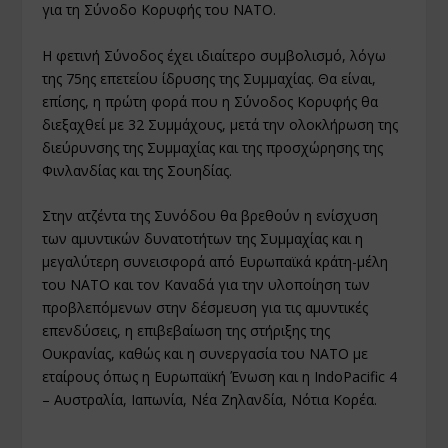
για τη Σύνοδο Κορυφής του ΝΑΤΟ.
Η φετινή Σύνοδος έχει ιδιαίτερο συμβολισμό, λόγω
της 75ης επετείου ίδρυσης της Συμμαχίας. Θα είναι,
επίσης, η πρώτη φορά που η Σύνοδος Κορυφής θα
διεξαχθεί με 32 Συμμάχους, μετά την ολοκλήρωση της
διεύρυνσης της Συμμαχίας και της προσχώρησης της
Φινλανδίας και της Σουηδίας.
Στην ατζέντα της Συνόδου θα βρεθούν η ενίσχυση
των αμυντικών δυνατοτήτων της Συμμαχίας και η
μεγαλύτερη συνεισφορά από Ευρωπαϊκά κράτη-μέλη
του ΝΑΤΟ και τον Καναδά για την υλοποίηση των
προβλεπόμενων στην δέσμευση για τις αμυντικές
επενδύσεις, η επιβεβαίωση της στήριξης της
Ουκρανίας, καθώς και η συνεργασία του ΝΑΤΟ με
εταίρους όπως η Ευρωπαϊκή Ένωση και η IndoPacific 4
– Αυστραλία, Ιαπωνία, Νέα Ζηλανδία, Νότια Κορέα.