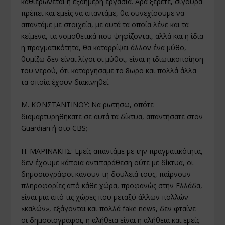
καθιερώνεται η εξαήμερη εργασία. Άρα ξέρετε, σίγουρα
πρέπει και εμείς να απαντάμε, θα συνεχίσουμε να
απαντάμε με στοιχεία, με αυτά τα οποία λένε και τα
κείμενα, τα νομοθετικά που ψηφίζονται, αλλά και η ίδια
η πραγματικότητα, θα καταρρίψει άλλον ένα μύθο,
θυμίζω δεν είναι λίγοι οι μύθοι, είναι η ιδιωτικοποίηση
του νερού, ότι καταργήσαμε το 8ωρο και πολλά άλλα
τα οποία έχουν διακινηθεί.
Μ. ΚΩΝΣΤΑΝΤΙΝΟΥ: Να ρωτήσω, οπότε
διαμαρτυρηθήκατε σε αυτά τα δίκτυα, απαντήσατε στον
Guardian ή στο CBS;
Π. ΜΑΡΙΝΑΚΗΣ: Εμείς απαντάμε με την πραγματικότητα,
δεν έχουμε κάποια αντιπαράθεση ούτε με δίκτυα, οι
δημοσιογράφοι κάνουν τη δουλειά τους, παίρνουν
πληροφορίες από κάθε χώρα, προφανώς στην Ελλάδα,
είναι μια από τις χώρες που μεταξύ άλλων πολλών
«καλών», εξάγονται και πολλά fake news, δεν φταίνε
οι δημοσιογράφοι, η αλήθεια είναι η αλήθεια και εμείς