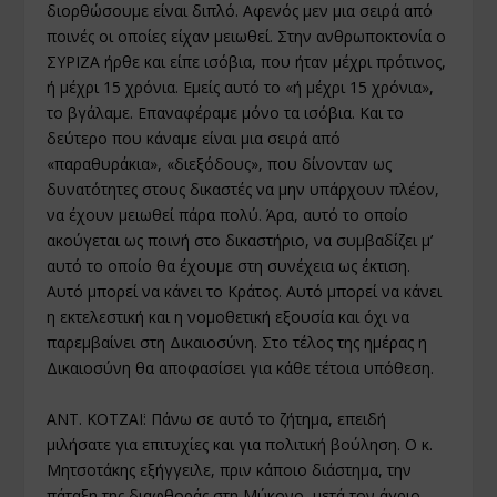
διορθώσουμε είναι διπλό. Αφενός μεν μια σειρά από
ποινές οι οποίες είχαν μειωθεί. Στην ανθρωποκτονία ο
ΣΥΡΙΖΑ ήρθε και είπε ισόβια, που ήταν μέχρι πρότινος,
ή μέχρι 15 χρόνια. Εμείς αυτό το «ή μέχρι 15 χρόνια»,
το βγάλαμε. Επαναφέραμε μόνο τα ισόβια. Και το
δεύτερο που κάναμε είναι μια σειρά από
«παραθυράκια», «διεξόδους», που δίνονταν ως
δυνατότητες στους δικαστές να μην υπάρχουν πλέον,
να έχουν μειωθεί πάρα πολύ. Άρα, αυτό το οποίο
ακούγεται ως ποινή στο δικαστήριο, να συμβαδίζει μ’
αυτό το οποίο θα έχουμε στη συνέχεια ως έκτιση.
Αυτό μπορεί να κάνει το Κράτος. Αυτό μπορεί να κάνει
η εκτελεστική και η νομοθετική εξουσία και όχι να
παρεμβαίνει στη Δικαιοσύνη. Στο τέλος της ημέρας η
Δικαιοσύνη θα αποφασίσει για κάθε τέτοια υπόθεση.
ΑΝΤ. ΚΟΤΖΑΪ: Πάνω σε αυτό το ζήτημα, επειδή
μιλήσατε για επιτυχίες και για πολιτική βούληση. Ο κ.
Μητσοτάκης εξήγγειλε, πριν κάποιο διάστημα, την
πάταξη της διαφθοράς στη Μύκονο, μετά τον άγριο