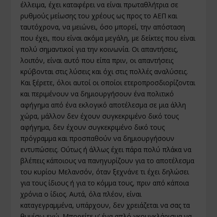
έλλειμα, έχει καταφέρει να είναι πρωταθλήτρια σε
ρυθμούς μείωσης του χρέους ως προς το ΑΕΠ και
ταυτόχρονα, να μειώνει, όσο μπορεί, την απόσταση
που έχει, που είναι ακόμα μεγάλη, με δείκτες που είναι
πολύ σημαντικοί για την κοινωνία. Οι απαντήσεις,
λοιπόν, είναι αυτό που είπα πριν, οι απαντήσεις
κρύβονται στις λύσεις και όχι στις πολλές αναλύσεις.
Και ξέρετε, όλοι αυτοί οι οποίοι ετεροπροσδιορίζονται
και περιμένουν να δημιουργήσουν ένα πολιτικό
αφήγημα από ένα εκλογικό αποτέλεσμα σε μια άλλη
χώρα, μάλλον δεν έχουν συγκεκριμένο δικό τους
αφήγημα, δεν έχουν συγκεκριμένο δικό τους
πρόγραμμα και προσπαθούν να δημιουργήσουν
εντυπώσεις. Ούτως ή άλλως έχει πάρα πολύ πλάκα να
βλέπεις κάποιους να πανηγυρίζουν για το αποτέλεσμα
του κυρίου Μελανσόν, όταν ξεχνάνε τι έχει δηλώσει
για τους ίδιους ή για το κόμμα τους, πριν από κάποια
χρόνια ο ίδιος. Αυτά, όλα πλέον, είναι
καταγεγραμμένα, υπάρχουν, δεν χρειάζεται να σας τα
θυμίσω εγώ. Μπορείτε μ’ ένα απλό γκουγκλάρισμα να