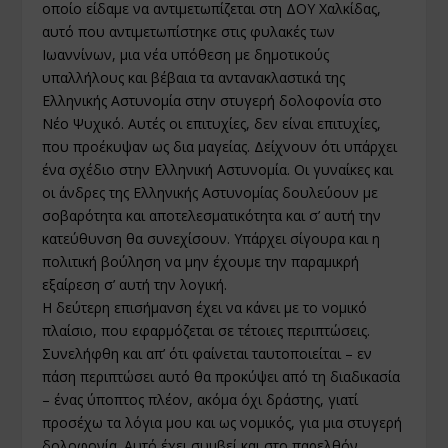
οποίο είδαμε να αντιμετωπίζεται στη ΔΟΥ Χαλκίδας,
αυτό που αντιμετωπίστηκε στις φυλακές των
Ιωαννίνων, μια νέα υπόθεση με δημοτικούς
υπαλλήλους και βέβαια τα αντανακλαστικά της
Ελληνικής Αστυνομία στην στυγερή δολοφονία στο
Νέο Ψυχικό. Αυτές οι επιτυχίες, δεν είναι επιτυχίες,
που προέκυψαν ως δια μαγείας. Δείχνουν ότι υπάρχει
ένα σχέδιο στην Ελληνική Αστυνομία. Οι γυναίκες και
οι άνδρες της Ελληνικής Αστυνομίας δουλεύουν με
σοβαρότητα και αποτελεσματικότητα και σ’ αυτή την
κατεύθυνση θα συνεχίσουν. Υπάρχει σίγουρα και η
πολιτική βούληση να μην έχουμε την παραμικρή
εξαίρεση σ’ αυτή την λογική.
Η δεύτερη επισήμανση έχει να κάνει με το νομικό
πλαίσιο, που εφαρμόζεται σε τέτοιες περιπτώσεις.
Συνελήφθη και απ’ ότι φαίνεται ταυτοποιείται – εν
πάση περιπτώσει αυτό θα προκύψει από τη διαδικασία
– ένας ύποπτος πλέον, ακόμα όχι δράστης, γιατί
προσέχω τα λόγια μου και ως νομικός, για μια στυγερή
δολοφονία. Αυτό έχει συμβεί και στο παρελθόν,