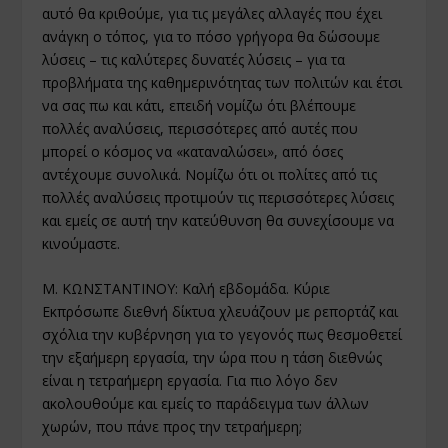
αυτό θα κριθούμε, για τις μεγάλες αλλαγές που έχει
ανάγκη ο τόπος, για το πόσο γρήγορα θα δώσουμε
λύσεις – τις καλύτερες δυνατές λύσεις – για τα
προβλήματα της καθημερινότητας των πολιτών και έτσι
να σας πω και κάτι, επειδή νομίζω ότι βλέπουμε
πολλές αναλύσεις, περισσότερες από αυτές που
μπορεί ο κόσμος να «καταναλώσει», από όσες
αντέχουμε συνολικά. Νομίζω ότι οι πολίτες από τις
πολλές αναλύσεις προτιμούν τις περισσότερες λύσεις
και εμείς σε αυτή την κατεύθυνση θα συνεχίσουμε να
κινούμαστε.
Μ. ΚΩΝΣΤΑΝΤΙΝΟΥ: Καλή εβδομάδα. Κύριε
Εκπρόσωπε διεθνή δίκτυα χλευάζουν με ρεπορτάζ και
σχόλια την κυβέρνηση για το γεγονός πως θεσμοθετεί
την εξαήμερη εργασία, την ώρα που η τάση διεθνώς
είναι η τετραήμερη εργασία. Για πιο λόγο δεν
ακολουθούμε και εμείς το παράδειγμα των άλλων
χωρών, που πάνε προς την τετραήμερη;