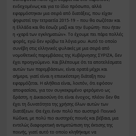
ενδεχομένως και για το ίδιο πρόσωπο, αλλά
εφαρμόστηκαν μια σειρά από διατάξεις, που είχαν
ψηφιστεί την τετραετία 2015-19 – που θα σωζόταν και
η Ελλάδα και θα έσωζε μαζί και την Ευρώπη- που ήταν
η «χαρά των εγκληματιών». Το έχουμε πει πάρα πολλές
φορές, εγώ δεν κρύβω τα λόγια μου. Αυτό το οποίο
συνέβη στις ελληνικές φυλακές με μια σειρά από
νομοθετικές παρεμβάσεις της Κυβέρνησης ΣΥΡΙΖΑ, δεν
έχει προηγούμενο. Και βλέπουμε ότι τα αποτελέσματα
αυτών των παρεμβάσεων, είναι ορατά μέχρι και
σήμερα, γιατί είναι η επιεικέστερη διάταξη που
εφαρμόζεται. Η αλήθεια είναι, λοιπόν, ότι εφόσον
αποφασίσει, για τον συγκεκριμένο φερόμενο ως
δράστη, η Δικαιοσύνη ότι είναι ένοχος, πλέον δεν θα
έχει τη δυνατότητα της χρήσης όλων αυτών των
διατάξεων. Θα έχει έναν πολύ πιο αυστηρό Ποινικό
Κώδικα, με πολύ πιο αυστηρές ποινές και βέβαια, μια
εντελώς διαφορετική αντιμετώπιση της έκτισης της
ποινής, γιατί αυτό το οποίο κληθήκαμε να