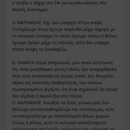
ν’ ανέβει ο πήχης στο 5% για να μπει κάποιος στη
Βουλή, ένα κόμμα;
Π. ΜΑΡΙΝΑΚΗΣ: Όχι. Δεν υπάρχει τέτοια σκέψη.
Συνεχίζουμε όπως έχουμε πορευθεί μέχρι σήμερα, με
το εκλογικό σύστημα το οποίο έχουμε, ούτως ή άλλως
έχουμε δρόμο μέχρι τις εκλογές, αλλά δεν υπάρχει
τέτοια σκέψη, το ξεκαθαρίζω.
Β. ΣΑΜΑΡΑ: Κύριε Εκπρόσωπε, μου έκανε εντύπωση
ότι, όταν ρωτηθήκατε για τη Γαλλία, δεν αναφερθήκατε
στην ήττα ουσιαστικά της κυρίας Λεπέν. Δεν θεωρείτε,
πέραν της πολιτικής σταθερότητας, των όποιων
συμπερασμάτων βγάζετε, ότι είναι σημαντικό ότι τελικά
δεν κέρδισε η ακροδεξιά στη Γαλλία;
Π. ΜΑΡΙΝΑΚΗΣ: Κοιτάξτε να δείτε, γενικά εμείς δεν
θέλουμε να ετεροκαθορίζουμε την πολιτική μας, ούτε
να πανηγυρίζουμε με αποτελέσματα άλλων χωρών.
Ούτως ή άλλως, αυτό το εκλογικό αποτέλεσμα το
οποίο είχαμε στη Γαλλία, ακόμα δεν έχει οδηγήσει σε