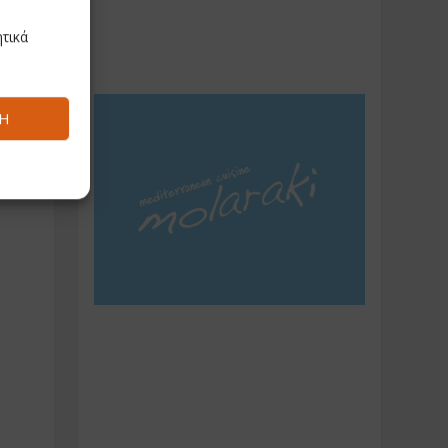
τικά
Ή