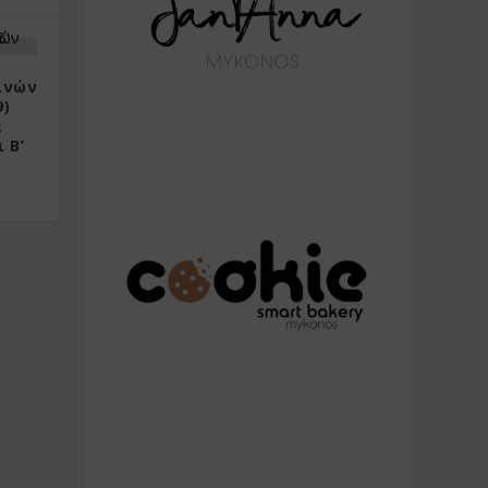
ινών
9)
α
 Β’