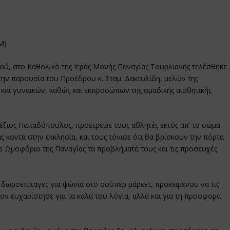
Μ)
νού, στο Καθολικό της Ιεράς Μονής Παναγίας Τουρλιανής τελέσθηκε
την παρουσία του Προέδρου κ. Σταμ. Δακτυλίδη, μελών της
αι γυναικών, καθώς και εκπροσώπων της ομαδικής αισθητικής
λέξιος Παπαδόπουλος, προέτρεψε τους αθλητές εκτός απ’ το
σώμα
ς κοντά στην εκκλησία, και τους τόνισε ότι θα βρίσκουν την πόρτα
ο Ωμοφόριο της Παναγίας τα προβλήματά τους και τις προσευχές
ωροεπιταγες για ψώνια στο σούπερ μάρκετ, προκειμένου να τις
τον ευχαρίστησε για τα καλά του λόγια, αλλά και για τη προσφορά