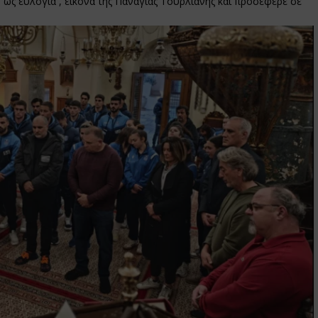
ε, ως ευλογία , εικόνα της Παναγίας Τουρλιανής και προσέφερε σε