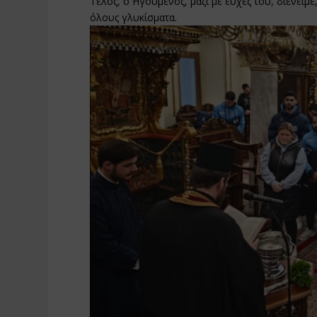
Τέλος, ο Ηγούμενος, μαζί με ευχές του, διένειμ
όλους γλυκίσματα.