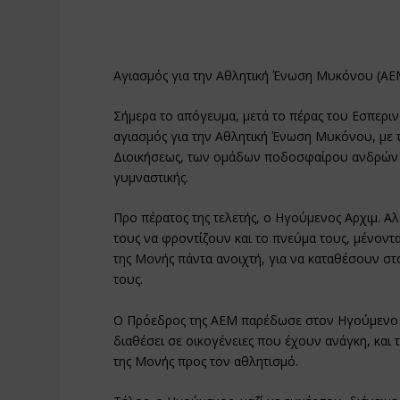
Αγιασμός για την Αθλητική Ένωση Μυκόνου (ΑΕ
Σήμερα το απόγευμα, μετά το πέρας του Εσπερι
αγιασμός για την Αθλητική Ένωση Μυκόνου, με 
Διοικήσεως, των ομάδων ποδοσφαίρου ανδρών κ
γυμναστικής.
Προ πέρατος της τελετής, ο Ηγούμενος Αρχιμ. Α
τους να φροντίζουν και το πνεύμα τους, μένοντα
της Μονής πάντα ανοιχτή, για να καταθέσουν στ
τους.
Ο Πρόεδρος της ΑΕΜ παρέδωσε στον Ηγούμενο δ
διαθέσει σε οικογένειες που έχουν ανάγκη, και 
της Μονής προς τον αθλητισμό.