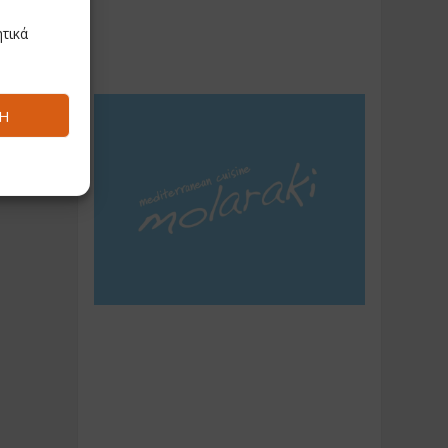
τικά
Ή