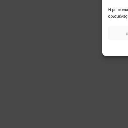
Η μη συγκ
ορισμένες 
Ε