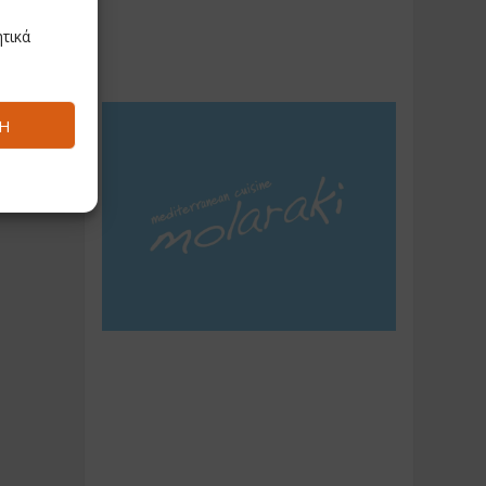
τικά
Ή