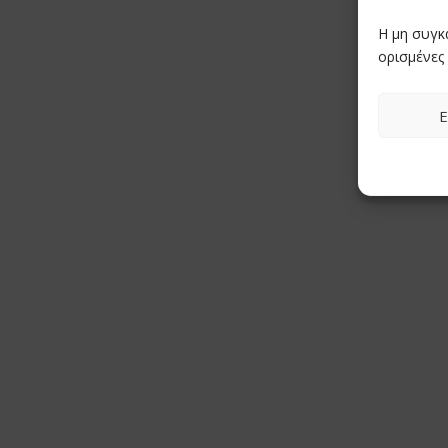
Η μη συγκ
ορισμένες 
Ε