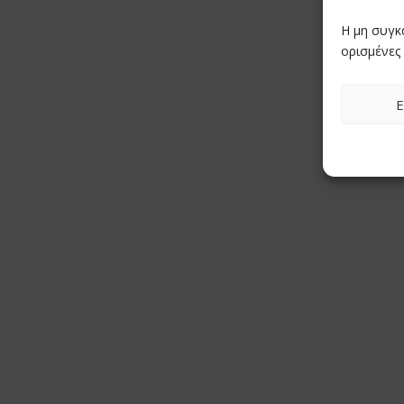
Η μη συγκ
ορισμένες 
Ε