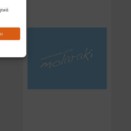
τικά
Ή