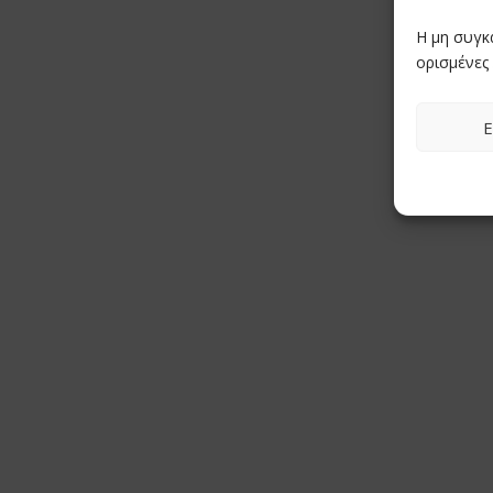
Η μη συγκ
ορισμένες 
Ε