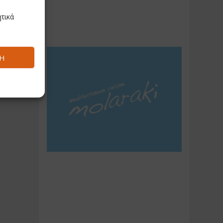
τικά
Ή