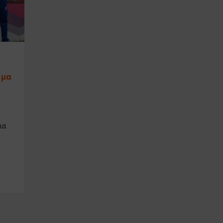
ημα
ια