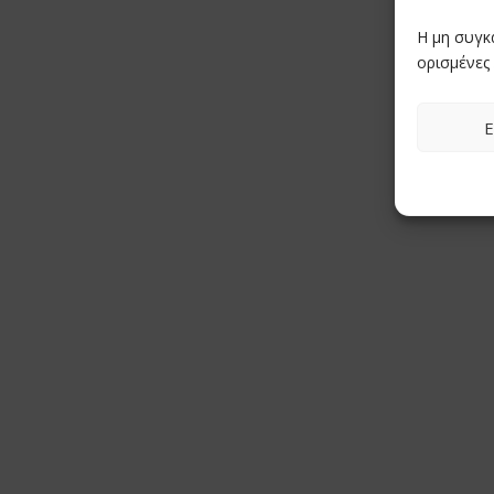
Η μη συγκ
ορισμένες 
Ε