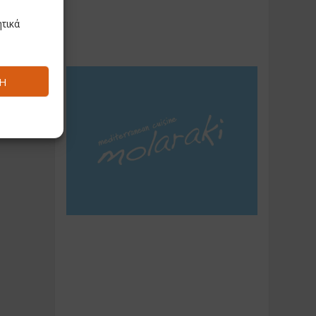
τικά
Ή