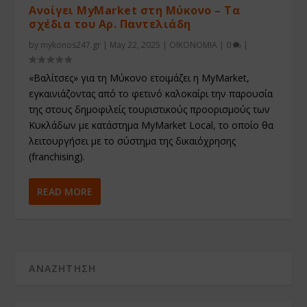
Ανοίγει MyMarket στη Μύκονο – Τα
σχέδια του Αρ. Παντελιάδη
by
mykonos247.gr
|
May 22, 2025
|
ΟΙΚΟΝΟΜΙΑ
|
0
|
«Βαλίτσες» για τη Μύκονο ετοιμάζει η MyMarket,
εγκαινιάζοντας από το φετινό καλοκαίρι την παρουσία
της στους δημοφιλείς τουριστικούς προορισμούς των
Κυκλάδων με κατάστημα MyMarket Local, το οποίο θα
λειτουργήσει με το σύστημα της δικαιόχρησης
(franchising).
READ MORE