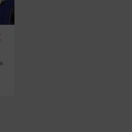
α
»
ης