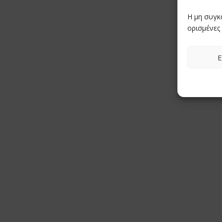
Η μη συγκ
ορισμένες 
Ε