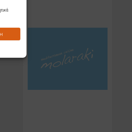
τικά
Ή