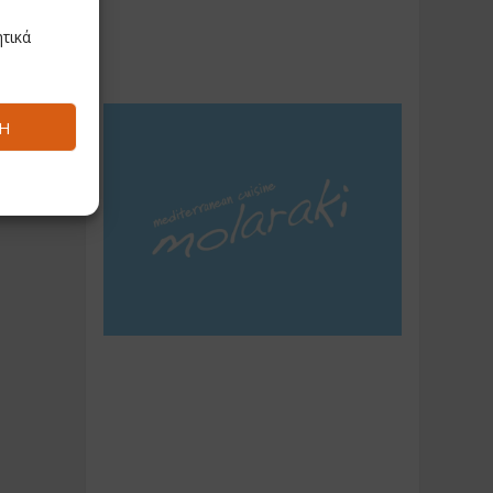
τικά
Ή