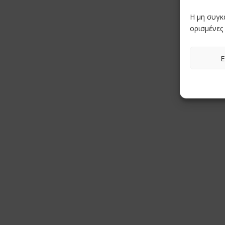
Η μη συγκ
ορισμένες 
Ε