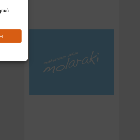
τικά
Ή