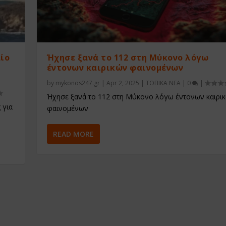
αίο
Ήχησε ξανά το 112 στη Μύκονο λόγω
έντονων καιρικών φαινομένων
by
mykonos247.gr
|
Apr 2, 2025
|
ΤΟΠΙΚΑ ΝΕΑ
|
0
|
Ήχησε ξανά το 112 στη Μύκονο λόγω έντονων καιρι
 για
φαινομένων
READ MORE