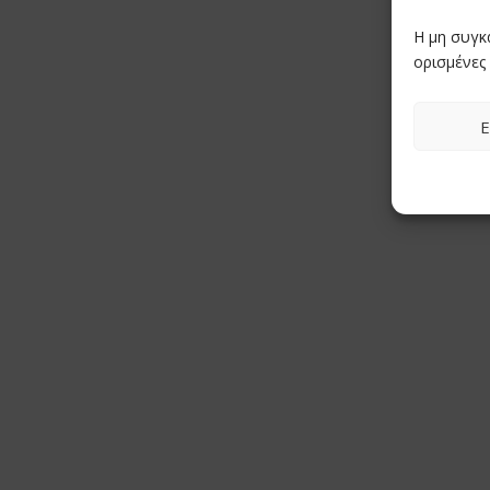
Η μη συγκ
ορισμένες 
Ε