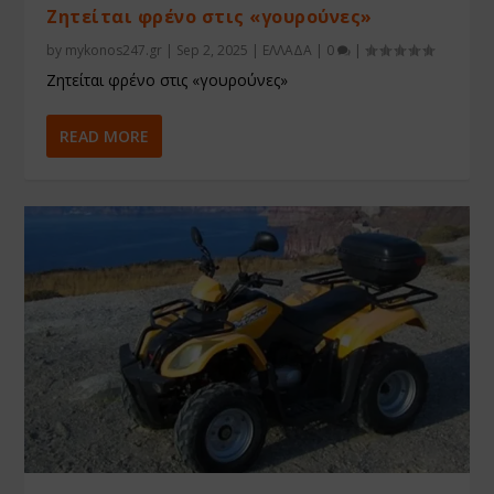
Ζητείται φρένο στις «γουρούνες»
by
mykonos247.gr
|
Sep 2, 2025
|
ΕΛΛΑΔΑ
|
0
|
Ζητείται φρένο στις «γουρούνες»
READ MORE