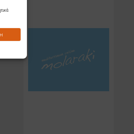
τικά
Ή