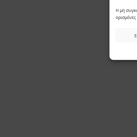
Η μη συγκ
ορισμένες 
Ε