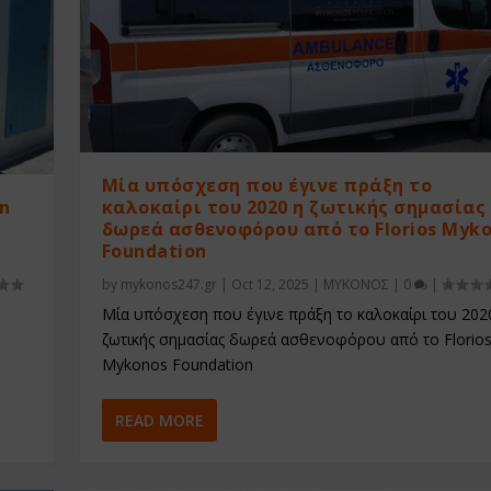
Μία υπόσχεση που έγινε πράξη το
on
καλοκαίρι του 2020 η ζωτικής σημασίας
δωρεά ασθενοφόρου από το Florios Myk
Foundation
by
mykonos247.gr
|
Oct 12, 2025
|
ΜΥΚΟΝΟΣ
|
0
|
Μία υπόσχεση που έγινε πράξη το καλοκαίρι του 202
ζωτικής σημασίας δωρεά ασθενοφόρου από το Florio
Mykonos Foundation
READ MORE