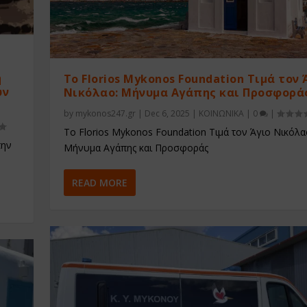
η
Το Florios Mykonos Foundation Τιμά τον 
ων
Νικόλαο: Μήνυμα Αγάπης και Προσφορά
by
mykonos247.gr
|
Dec 6, 2025
|
ΚΟΙΝΩΝΙΚΑ
|
0
|
Το Florios Mykonos Foundation Τιμά τον Άγιο Νικόλα
την
Μήνυμα Αγάπης και Προσφοράς
READ MORE