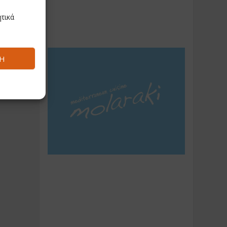
τικά
Ή