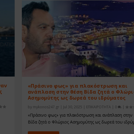
ναν
«Πράσινο φως» για πλακόστρωση και
ς
ανάπλαση στην θέση Βίδα ζητά ο Φλώρι
Ασημομύτης ως δωρεά του ιδρύματος
by
mykonos247.gr
|
Jul 30, 2025
|
ΕΠΙΚΑΙΡΟΤΗΤΑ
|
0
|
«Πράσινο φως» για πλακόστρωση και ανάπλαση στην
Βίδα ζητά ο Φλώριος Ασημομύτης ως δωρεά του ιδρύ