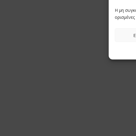
Η μη συγκ
ορισμένες 
Ε