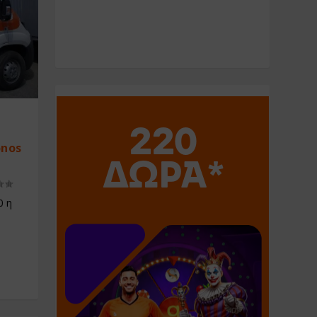
onos
0 η
s