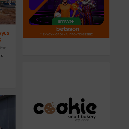
Άγιο
ς
ο: