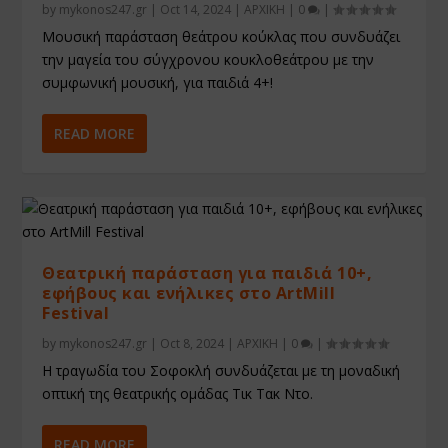
by
mykonos247.gr
|
Oct 14, 2024
|
ΑΡΧΙΚΗ
|
0
|
Μουσική παράσταση θεάτρου κούκλας που συνδυάζει
την μαγεία του σύγχρονου κουκλοθεάτρου με την
συμφωνική μουσική, για παιδιά 4+!
READ MORE
Θεατρική παράσταση για παιδιά 10+,
εφήβους και ενήλικες στο ArtMill
Festival
by
mykonos247.gr
|
Oct 8, 2024
|
ΑΡΧΙΚΗ
|
0
|
Η τραγωδία του Σοφοκλή συνδυάζεται με τη μοναδική
οπτική της θεατρικής ομάδας Τικ Τακ Ντο.
READ MORE