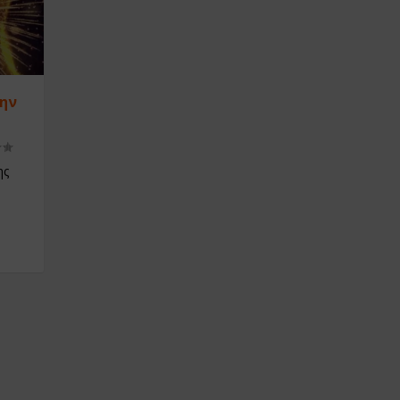
την
ης