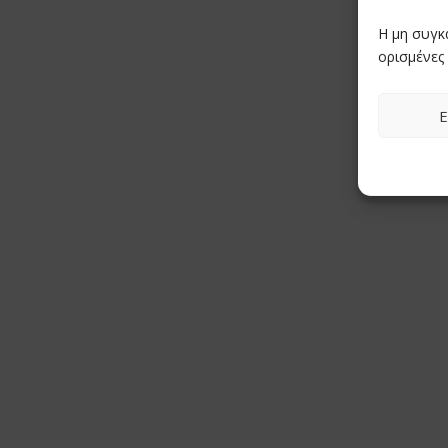
Η μη συγκ
ορισμένες 
Ε