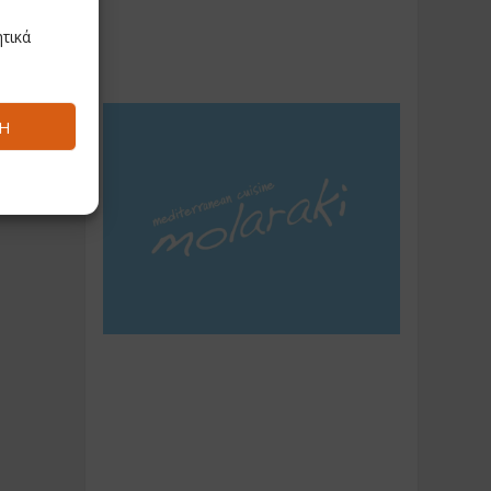
τικά
Ή