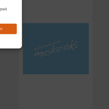
τικά
Ή