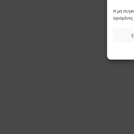
Η μη συγκ
ορισμένες 
Ε