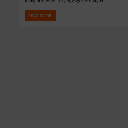
πραγματοποίησε ο Ιερός Λόχος στο Αιγαίο
READ MORE